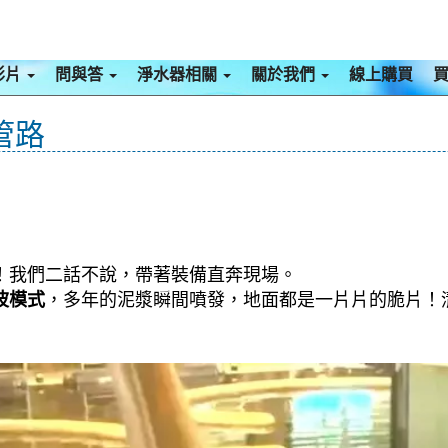
影片
問與答
淨水器相關
關於我們
線上購買
管路
泥！我們二話不說，帶著裝備直奔現場。
波模式
，多年的泥漿瞬間噴發，地面都是一片片的脆片！