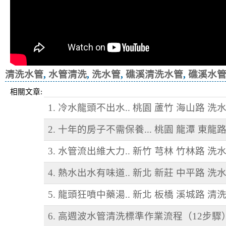
清洗水管
,
水管清洗
,
洗水管
,
礁溪清洗水管
,
礁溪水
相關文章:
1. 冷水龍頭不出水.. 桃園 蘆竹 海山路 洗
2. 十年的房子不需保養... 桃園 龍潭 東龍
3. 水管流出維大力.. 新竹 芎林 竹林路 洗
4. 熱水出水有味道.. 新北 新莊 中平路 洗
5. 龍頭狂噴中藥湯.. 新北 板橋 溪城路 清
6. 高週波水管清洗標準作業流程（12步驟