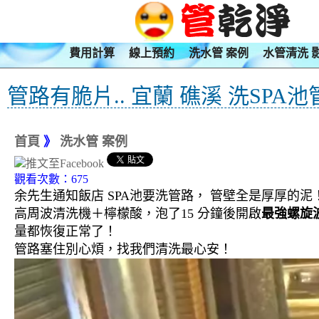
費用計算
線上預約
洗水管 案例
水管清洗 
管路有脆片.. 宜蘭 礁溪 洗SPA池
首頁
》
洗水管 案例
觀看次數：675
余先生通知飯店 SPA池要洗管路， 管壁全是厚厚的
高周波清洗機＋檸檬酸，泡了15 分鐘後開啟
最強螺旋
量都恢復正常了！
管路塞住別心煩，找我們清洗最心安！