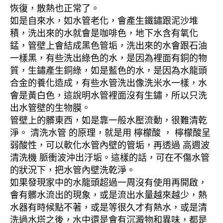
恢復，散熱也正常了。
如是自來水，如水管老化，會產生鐵鏽跟泥沙堆
積，洗出來的水就會是咖啡色，地下水含有氧化
錳，管壁上會結成黑色管垢，洗出來的水會跟石油
一樣黑，有些洗出綠色的水，是因為裡面有銅的物
質，生鏽產生銅綠，如是藍色的水，是因為水龍頭
合金的養化造成，有些水管洗出像洗米水一樣，水
會是黃白色，這說明水管裡面沒有生鏽，所以只洗
出水管壁的生物膜。
管壁上的髒東西，如是靠一般水壓流動，很難清乾
淨。 清洗水管 的原理，就是用 檸檬酸 ， 檸檬酸呈
弱酸性，可以軟化水管內壁的管垢，再透過 高週波
清洗機 脈衝波沖出汙垢。這樣的話，可在不傷水管
的狀況下，把水管內壁洗乾淨。
如果發現家中的水龍頭超過一周沒有使用再開啟，
會有髒水流出的現象，或是流出水量越來越少，熱
水器有時候點不著，或是等很久才有熱水，或是清
洗過水塔之後，水中還是會有沉澱物和異味，都是