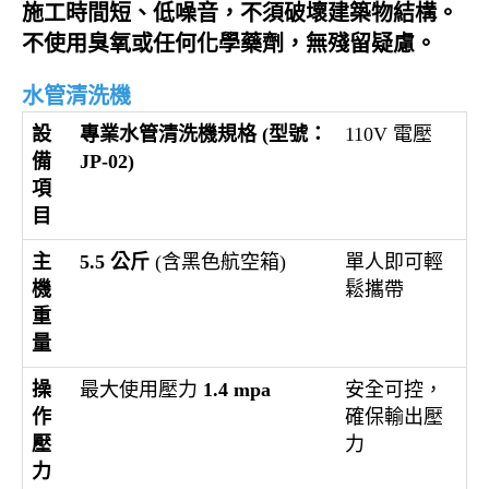
施工時間短、低噪音，不須破壞建築物結構。
不使用臭氧或任何化學藥劑，無殘留疑慮。
水管清洗機
設
專業水管清洗機規格 (型號：
110V 電壓
備
JP-02)
項
目
主
5.5 公斤
(含黑色航空箱)
單人即可輕
機
鬆攜帶
重
量
操
最大使用壓力
1.4 mpa
安全可控，
作
確保輸出壓
壓
力
力