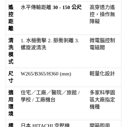
遙
水平傳輸距離
30 - 150 公尺
高穿透力遙
控
控，操作無
距
障礙
離
清
1. 水槌衝擊 2. 脈衝剝離 3.
微電腦控制
洗
螺旋波清洗
電磁閥
模
式
尺
W265/B365/H360 (mm)
輕量化設計
寸
適
住宅／工廠／醫院／旅館 /
多家科學園
用
學校 / 工廠機台
區大廠指定
環
機種
境
標
日本 HITACHI 空壓機
開箱即用