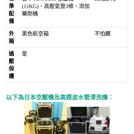
準
(11KG)、高壓氣管3條、添加
配
藥劑桶
備
外
黑色航空箱
不怕髒
箱
過
是
壓
保
護
以下為日本空壓機及高週波水管清洗機：