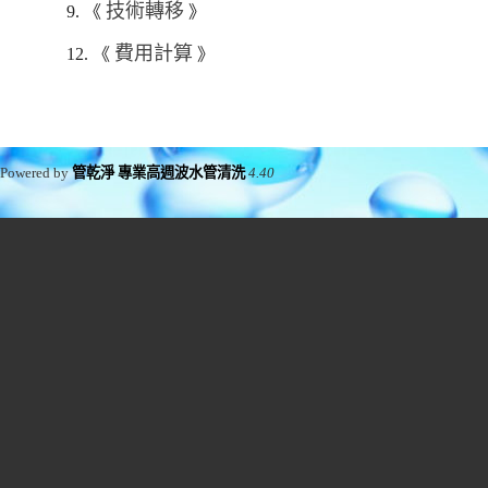
技術轉移
9. 《
》
費用計算
12. 《
》
Powered by
管乾淨 專業高週波水管清洗
4.40