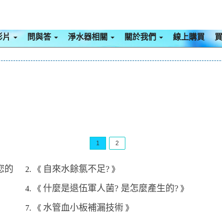
影片
問與答
淨水器相關
關於我們
線上購買
1
2
您的
自來水餘氯不足?
2. 《
》
什麼是退伍軍人菌? 是怎麼產生的?
4. 《
》
水管血小板補漏技術
7. 《
》