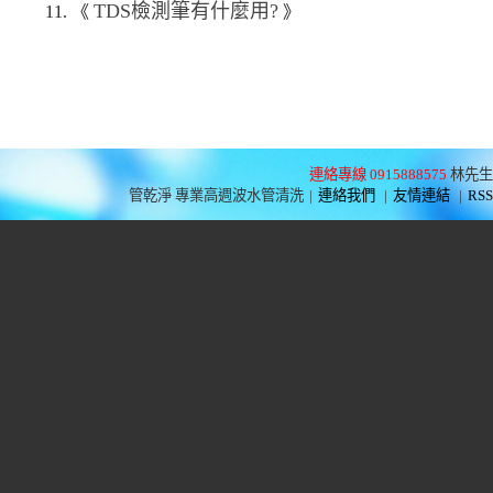
TDS檢測筆有什麼用?
11. 《
》
連絡專線 0915888575
林先生
管乾淨 專業高週波水管清洗
|
連絡我們
|
友情連結
|
RSS