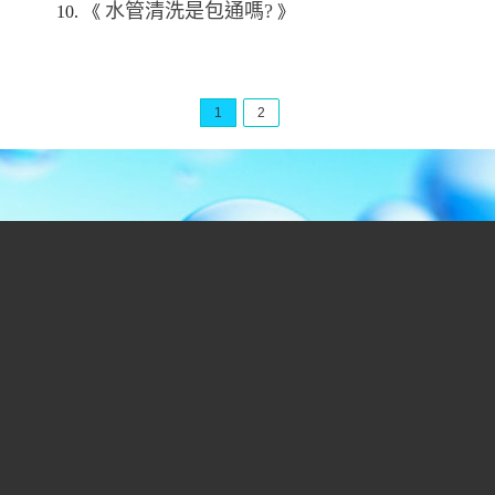
水管清洗是包通嗎?
10. 《
》
1
2