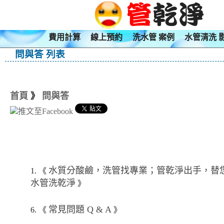
費用計算
線上預約
洗水管 案例
水管清洗 
問與答 列表
首頁
》
問與答
水質分酸鹼，洗管找專業；管乾淨出手，替
1. 《
水管洗乾淨
》
常見問題 Q & A
6. 《
》