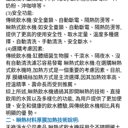
奶粉、沖咖啡等。
(3)安全功能:
傳統飲水機:安全童鎖、自動斷電、隔熱防燙等。
瞬熱式飲水機:如安全童鎖、自動斷電、隔熱防燙等,
提供了更高的使用安全性、取水定量、溫度多種選
擇、自動清洗、手動清洗、安全斷水。
(4)選購考慮因素:
傳統飲水機:缸體細菌生物膜、千滾水、隔夜水、沒
有自動清洗濾芯容易發霉 瞬熱式飲水機:在選購瞬熱
式飲水機時,加熱方式是一個重要的考慮因素。目前,
厚 膜纏繞絲加熱方式是主流選擇,因其加熱效率高、
控溫精準、壽命長而受到推薦。
綜上所述,瞬熱飲水機通過其即開瞬熱的技術、直接
飲用的水質以及多樣化的功能, 為用戶提供了更加便
捷、安全和健康的飲水體驗,與傳統飲水機相比具有
明顯的優 勢。
二、瞬熱材料厚膜加熱技術說明:
天祿淨水公司產品,瞬熱式飲水機採用全不鏽鋼稀土