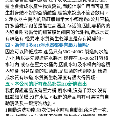
這也會造成水產生物質變質,而起化學作用而可能產
生對身體不好的亞硝酸鹽,理論來說應不適合飲用。
2.淨水器主機內的熱缸體通常大小都超過5公升容積,
許多菌株芽孢菌是能在高溫度 存活的,因此容積內的
內壁會附著黏滑的細菌膜是細菌的代謝物,造成水質
有味道有 怪異味,水質衛生乾淨度是存有疑慮的。
四、為何很多RO淨水器都要有壓力桶呢?
因為可以降低成本,產品只有50G~400G 製造純水能
力小,所以要先製造純水將水 儲存在10~20公升容積
水缸內,或存在壓力水桶內,因此水缸及水桶內的容積
內壁會 附著黏滑的細菌膜,是細菌的代謝物,同樣造
成水質有味道,水質衛生乾淨度有很大得質疑。
五、本公司的所有產品都是RO新鮮直出
我們保證產品沒有壓力桶,廚水桶,沒有千滾水,沒有
缸體細菌膜,沒有水垢。我們的產品均有可選擇有自
動清洗及一鍵清洗功能。
1自動清洗功能:每次使用水時就自動迴路清洗一次,