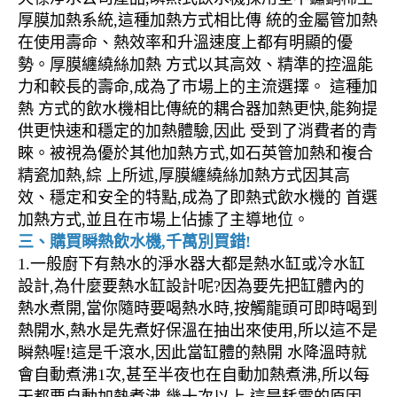
厚膜加熱系統,這種加熱方式相比傳 統的金屬管加熱
在使用壽命、熱效率和升溫速度上都有明顯的優
勢。厚膜纏繞絲加熱 方式以其高效、精準的控溫能
力和較長的壽命,成為了市場上的主流選擇。 這種加
熱 方式的飲水機相比傳統的耦合器加熱更快,能夠提
供更快速和穩定的加熱體驗,因此 受到了消費者的青
睞。被視為優於其他加熱方式,如石英管加熱和複合
精瓷加熱,綜 上所述,厚膜纏繞絲加熱方式因其高
效、穩定和安全的特點,成為了即熱式飲水機的 首選
加熱方式,並且在市場上佔據了主導地位。
三、購買瞬熱飲水機,千萬別買錯!
1.一般廚下有熱水的淨水器大都是熱水缸或冷水缸
設計,為什麼要熱水缸設計呢?因為要先把缸體內的
熱水煮開,當你隨時要喝熱水時,按觸龍頭可即時喝到
熱開水,熱水是先煮好保溫在抽出來使用,所以這不是
瞬熱喔!這是千滾水,因此當缸體的熱開 水降溫時就
會自動煮沸1次,甚至半夜也在自動加熱煮沸,所以每
天都要自動加熱煮沸 幾十次以上,這是耗電的原因,