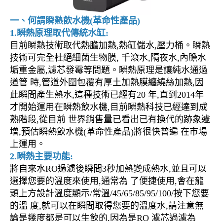
一、何謂瞬熱飲水機(革命性產品)
1.瞬熱原理取代傳統水缸:
目前瞬熱技術取代熱膽加熱,熱缸儲水,壓力桶。瞬熱
技術可完全杜絕細菌生物膜, 千滾水,隔夜水,內膽水
垢重金屬,濾芯發霉等問題。瞬熱原理是讓純水通過
道管 時,管道外圍包覆有厚土加熱膜纏繞絲加熱,因
此瞬間產生熱水,這種技術已經有20 年,直到2014年
才開始運用在瞬熱飲水機,目前瞬熱科技已經達到成
熟階段,從目前 世界銷售量已看出已有換代的跡象遽
增,預估瞬熱飲水機(革命性產品)將很快普遍 在市場
上運用。
2.瞬熱主要功能:
將自來水RO過濾後瞬間3秒加熱變成熱水,並且可以
選擇您要的溫度來使用,通常為 了便捷使用,會在龍
頭上方設計溫度顯示/常溫/45/65/85/95/100/按下您要
的溫 度,就可以在瞬間取得您要的溫度水,請注意無
論是幾度都是可以生飲的,因為是RO 濾芯過濾為