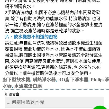
用10次清洗10次,夜間不使用 時也會自動清洗,讓您
喝不到隔夜水。
2手動清洗功能:出國不必擔心機器內部水質發霉發
臭,除了有自動清洗的功能讓水保 持流動清潔,也可
以一鍵手動清洗,讓存在濾芯裡面的水全部排出並清
洗,讓主機及濾芯隨時都是最乾淨的狀態。
六、飲水機您不知道的密祕
請注意:無自動清洗功能將導致出國飲水機滋生細菌
發霉損壞,無此功能的淨水器, 因為水不流動細菌容
易滋生,將面臨出國後淨水器管路及濾芯全部發霉生
菌,必須使 用高濃度臭氧水清洗,否則根本無法使用,
必須更換所有濾芯,更換新的濾芯後,也 必須放水40
分鐘以上讓主機管路沖洗後才可以安全使用。
廚下型飲水機
,
瞬熱淨水器
,
RO廚下淨水器
,
Philips淨
水器
,
水通道蛋白膜
相關文章:
1. 何謂瞬熱飲水機