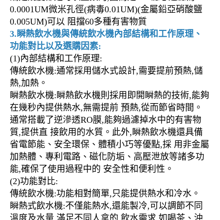
0.0001UM微米孔徑(病毒0.01UM)(金屬鉛亞硝酸鹽
0.005UM)可以 阻擋60多種有害物質
3.瞬熱飲水機與傳統飲水機內部結構和工作原理、
功能對比以及選購因素:
(1)內部結構和工作原理:
傳統飲水機:通常採用儲水式設計,需要提前預熱,儲
熱,加熱。
瞬熱飲水機:瞬熱飲水機則採用即開瞬熱的技術,能夠
在幾秒內提供熱水,無需提前 預熱,從而節省時間。
通常搭載了逆滲透RO膜,能夠過濾掉水中的有害物
質,提供直 接飲用的水質。此外,瞬熱飲水機還具備
省電節能、安全環保、體積小巧等優點,採 用非金屬
加熱體、專利電路、磁化防垢、高壓泄放等諸多功
能,確保了使用過程中的 安全性和便利性。
(2)功能對比:
傳統飲水機:功能相對簡單,只能提供熱水和冷水。
瞬熱式飲水機:不僅能熱水,還能製冷,可以調節不同
溫度及水量,滿足不同人拿的 飲水需求,如喝茶、沖