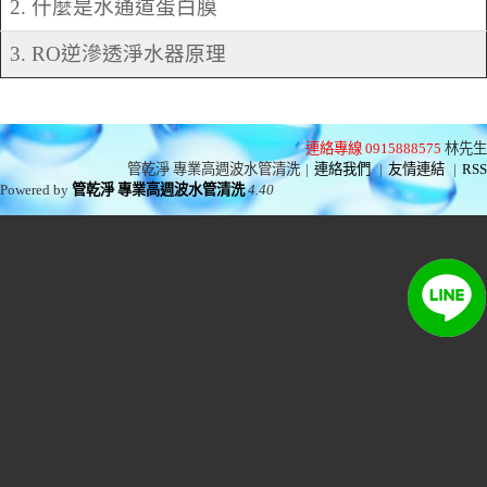
2. 什麼是水通道蛋白膜
3. RO逆滲透淨水器原理
連絡專線 0915888575
林先生
管乾淨 專業高週波水管清洗
|
連絡我們
|
友情連結
|
RSS
Powered by
管乾淨 專業高週波水管清洗
4.40