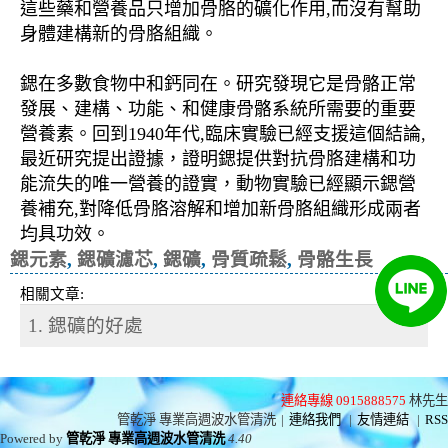
這些藥和營養品只增加骨胳的礦化作用,而沒有幫助
身體建構新的骨胳組織。
鍶在多數食物中和鈣同在。研究發現它是骨骼正常
發展、建構、功能、和健康骨骼系統所需要的重要
營養素。回到1940年代,臨床實驗已經支援這個結論,
最近研究提出證據，證明鍶提供對抗骨胳建構和功
能流失的唯一營養的證實，動物實驗已經顯示鍶營
養補充,對降低骨胳溶解和增加新骨胳組織形成兩者
均具功效。
鍶元素
,
鍶礦濾芯
,
鍶礦
,
骨質疏鬆
,
骨骼生長
相關文章:
1. 鍶礦的好處
連絡專線 0915888575
林先生
管乾淨 專業高週波水管清洗
|
連絡我們
|
友情連結
|
RSS
Powered by
管乾淨 專業高週波水管清洗
4.40