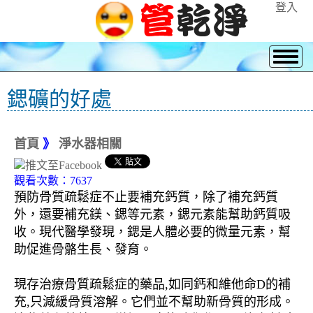
登入
鍶礦的好處
首頁
》
淨水器相關
觀看次數：7637
預防骨質疏鬆症不止要補充鈣質，除了補充鈣質
外，還要補充鎂、鍶等元素，鍶元素能幫助鈣質吸
收。現代醫學發現，鍶是人體必要的微量元素，幫
助促進骨骼生長、發育。
現存治療骨質疏鬆症的藥品,如同鈣和維他命D的補
充,只減緩骨質溶解。它們並不幫助新骨質的形成。