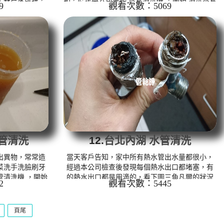
9
觀看次數：5069
其是冷水管進水
， 洗水管 沒多久水管出口沖出管垢及泥水，混雜
於是本公司架起
著氣泡， 水管清洗 約兩小時，終於讓熱水管正常
洗水管 的過程，
出水。 清洗水管 水管清洗 洗水管 熱水管堵塞 熱
客戶大呼誇張，
水忽冷忽熱 ...
路終於能正常出
 熱水管堵塞 熱
管清洗
12.
台北內湖 水管清洗
出異物，常常造
當天客戶告知，家中所有熱水管出水量都很小，
菜洗手洗臉刷牙
經過本公司檢查後發現每個熱水出口都堵塞，有
管清洗機 ，開始
的熱水出口都是用滴的，看下圖三角凡爾的狀況
2
觀看次數：5445
路得髒水就不停冒
就知道堵塞得多嚴重，管路裡面也是如此，幾乎
小時，終於讓水管
都快沒有空隙可以讓水流過了，於是本公司架起
洗水管 熱水管堵
水管清洗機 ，利用特殊 清洗水管 工法 洗水管 ，
頁尾
.
沒多久管路就堵塞無法出水，過程堵塞約6-8次，