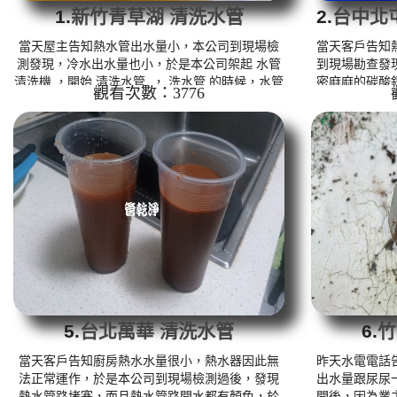
1.
新竹青草湖 清洗水管
2.
台中北屯
當天屋主告知熱水管出水量小，本公司到現場檢
當天客戶告知
測發現，冷水出水量也小，於是本公司架起 水管
到現場勘查發
清洗機 ，開始 清洗水管 ， 洗水管 的時候，水管
密麻麻的碳酸
觀看次數：3776
不停的冒出冬瓜茶，如下圖，屋主看到嚇了一大
起 水管清洗機
跳， 水管清洗 約二小時，終於讓水管水量出水正
程，水管冒出
常。 清洗水管 水管清洗 洗水管 熱水管堵塞 熱水
塊，如下圖，
忽冷忽熱 ...
了(......
清洗水管工法 
水管出水正常。
管
5.
台北萬華 清洗水管
6.
竹
當天客戶告知廚房熱水水量很小，熱水器因此無
昨天水電電話
法正常運作，於是本公司到現場檢測過後，發現
出水量跟尿尿
熱水管路堵塞，而且熱水管路開水都有顏色，於
開後，因為業