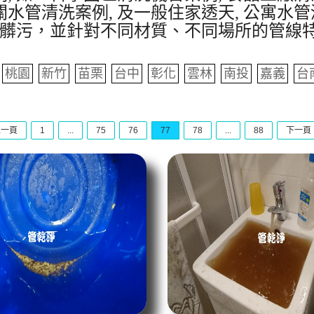
水管清洗案例, 及一般住家透天, 公寓水管
髒污，並針對不同材質、不同場所的管線
桃園
新竹
苗栗
台中
彰化
雲林
南投
嘉義
台
上一頁
1
...
75
76
77
78
...
88
下一頁