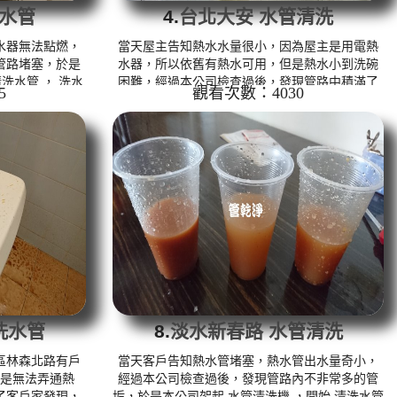
洗水管
4.
台北大安 水管清洗
水器無法點燃，
當天屋主告知熱水水量很小，因為屋主是用電熱
管路堵塞，於是
水器，所以依舊有熱水可用，但是熱水小到洗碗
洗水管 ， 洗水
困難，經過本公司檢查過後，發現管路中積滿了
5
觀看次數：4030
的鏽水，屋主驚
鐵鏽，於是本公司架起 水管清洗機 ，開始 清洗水
兩次堵塞，本公
管 ， 洗水管 的過程，水管冒出咖啡色的鐵鏽水，
管清洗 約二小
屋主看到大呼誇張，熱水管路數幾次堵塞，本公
管 水管清洗 洗
司使用特別清洗水管工法， 水管清洗 約二小時，
熱 ...
終於讓熱水管出水正常。 清洗水管 水管清洗 洗水
管 熱水管堵塞 熱水忽冷忽熱 ...
洗水管
8.
淡水新春路 水管清洗
區林森北路有戶
當天客戶告知熱水管堵塞，熱水管出水量奇小，
是無法弄通熱
經過本公司檢查過後，發現管路內不非常多的管
了客戶家發現，
垢，於是本公司架起 水管清洗機 ，開始 清洗水管