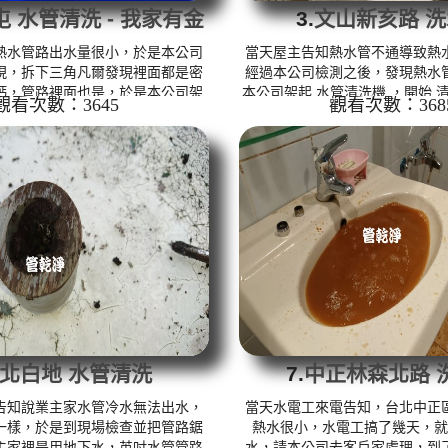
 水管清洗 - 我家有金
3.
文山新亥路 
塊
熱水管路出水量很小，於是本公司
當天屋主告知熱水管不通導致熱
現，拆下三角凡爾發現裡面都是密
經過本公司檢測之後，發現熱水
鈣，管路裡面也是，於是本公司架
本公司架起 水管清洗機 ，開始 清
觀看次數：3645
觀看次數：368
 ，開始 清洗水管 ， 洗水管 的過
管 的過程，水管冒出濃濃的茶色
金光閃閃的小金塊，水桶裡滿是金
覺家中水管有夠離譜，熱水管路
客戶下了一大跳，讓我以為我們發
司使用特別 清洗水管工法 ， 水
.)，熱水管路多次堵塞，本公司使用特別
時，終於讓熱水器能點燃。 清洗水
， 水管清洗 約二小時，終於讓熱水
水管 熱水管堵塞 熱水忽冷忽
 清洗水管 水管清洗 洗水管 熱水
堵塞 熱水忽冷忽熱 ...
北白地 水管清洗
7.
中正林森北路 
告知說業主家水管冷水無法出水，
當天水電工來電告知，台北中正
一樣，於是到現場檢查並把管路鋸
熱水很小，水電工搞了幾天，就
主家裡是用地下水，英吋水管管路
水，請本公司去客戶家處理，到