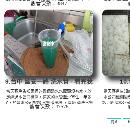
觀看次數：3847
是本公司架起 水管清洗機 ，開始 清洗水管 ， 洗
幾乎塞到全滿
水管 的過程，水管不斷出現咖啡色的泥水，屋主
於是本公司架起
看到都覺得離譜，熱水管路好幾次堵塞，本公司
洗水管 的過
利用特別清洗水管工法， 水管清洗 約三小時，讓
電都覺得誇張
熱水管管路能正常出水。 清洗水管 水管清洗 洗
清洗水管工法，
水管 熱水管堵塞 熱水忽冷忽熱 ...
終於能正常出水
水管
9.
台中 國安一路 洗水管 - 看完我
10.
驚呆了
當天客戶告知家裡的數個熱水水龍頭沒有水，於
當天客戶告知
是經過本公司檢測，這家的水管至少塞住一年多
本公司檢測後
了，於是本公司架起 水管清洗機 ，開始 清洗水管
鈣，於是本公司
觀看次數：47578
， 洗水管 沒多久管路冒出了藍色生命之水，呼
， 洗水管 沒
~~，第一次洗到顏色這麼深的藍水，看到我自己
汽水一樣，都是
都傻眼了， 水管清洗 約兩小時，水管水路終於能
於讓水管正常出
頁首
正常出水。 清洗水管 水管清洗 洗水管 熱水管堵
熱水管