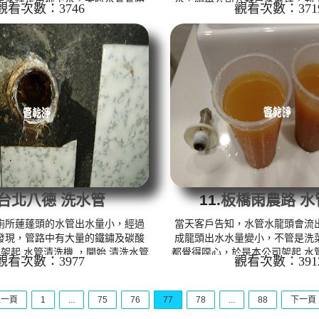
觀看次數：3746
觀看次數：371
，管路內都是黑色重金屬沉積物，
電熱水器裡面管路超級骯髒，尤
 水管清洗機 ，開始 清洗水管 ，
口，水龍頭打開根本是泥漿水，
程，水管冒出香濃的黑泥，業主及水
水管清洗機 ，開始 清洗水管 ， 
，管路數次堵塞，本公司利用特別
冷熱水管都冒出濃濃的泥漿，讓
 水管清洗 約四小時，讓水管管路
水管清洗 約兩小時，讓水管水
。 清洗水管 水管清洗 洗水管 熱
水。 清洗水管 水管清洗 洗水管
堵塞 熱水忽冷忽熱 ...
水忽冷忽熱 ...
台北八德 洗水管
11.
板橋雨農路 水
廁所蓮蓬頭的水管出水量小，經過
當天客戶告知，水管水龍頭會流
發現，管路中有大量的鐵鏽及碳酸
成龍頭出水水量變小，不管是洗
架起 水管清洗機 ，開始 清洗水管
都覺得噁心，於是本公司架起 水
觀看次數：3977
觀看次數：391
多久水管出口不停冒出髒東西，像是
清洗水管 ， 洗水管 沒多久管
氣泡水， 水管清洗 約兩小時，終
出，讓人做噁， 水管清洗 約兩
水。 清洗水管 水管清洗 洗水管
正常出水。 清洗水管 水管清洗 
上一頁
1
...
75
76
77
78
...
88
下一頁
堵塞 熱水忽冷忽熱 ...
塞 熱水忽冷忽熱 ..