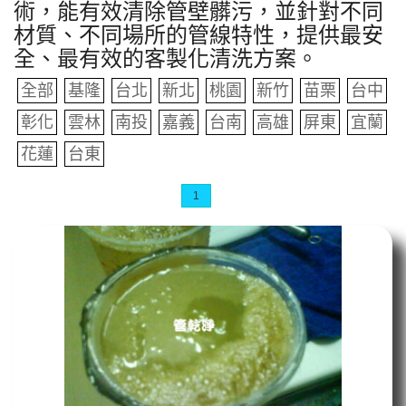
術，能有效清除管壁髒污，並針對不同
材質、不同場所的管線特性，提供最安
全、最有效的客製化清洗方案。
全部
基隆
台北
新北
桃園
新竹
苗栗
台中
彰化
雲林
南投
嘉義
台南
高雄
屏東
宜蘭
花蓮
台東
1