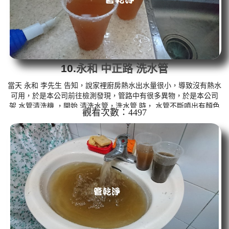
10.
永和 中正路 洗水管
當天 永和 李先生 告知，說家裡廚房熱水出水量很小，導致沒有熱水
可用，於是本公司前往檢測發現，管路中有很多異物，於是本公司
架 水管清洗機 ，開始 清洗水管，洗水管 時， 水管不斷噴出有顏色
觀看次數：4497
的水，如下圖， 水管清洗 約兩個多小時，廚房熱水管路終於出水正
常，熱水器也能正常使用。 清洗水管,水管清洗, 洗水管, 熱水管堵
塞, 熱水忽冷忽熱 ...