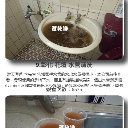
水管, 熱水管堵塞, 熱水忽冷忽熱 ...
9.
彰化 花壇 水管清洗
當天客戶 李先生 告知家裡水管的水出水量都很小，本公司前往查
看，發現使用的是地下水，而且有加裝加壓馬達，但出水量還是很
小，而且水裡常會衝出不少異物，於是本公司架 水管清洗機 ，開始
觀看次數：6575
清洗水管，洗水管 時， 水管不斷噴出贓水，如下圖， 水管清洗 約
兩個多小時，水管路終於出水正常，不用加壓馬達也很大水，電費
就省起來了。 清洗水管,水管清洗, 洗水管, 熱水管堵塞, 熱水忽冷忽
熱 ...