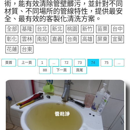
術，能有效清除管壁髒污，並針對不同
材質、不同場所的管線特性，提供最安
全、最有效的客製化清洗方案。
全部
基隆
台北
新北
桃園
新竹
苗栗
台中
彰化
雲林
南投
嘉義
台南
高雄
屏東
宜蘭
花蓮
台東
頁首
上一頁
1
...
72
73
74
75
...
88
下一頁
頁尾