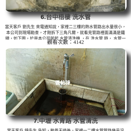
6.
台中梧棲 洗水管
當天客戶 劉先生 來電通知說，家裡二三樓的熱水管路出水量很小，
本公司到現場勘查，才剛拆下三角凡爾，就看見管路裡面滿滿是鐵
鏽，如下圖，於是本公司架起 水管清洗機 ，在 洗水管 時， 水管一
觀看次數：4142
直塞住導致無法出水，本公司採用特殊工法， 水管清洗 約兩個多小
時，熱水管路出水正常，熱水器也能正常使用。 清洗水管,水管清
洗, 洗水管, 熱水管堵塞, 熱水忽冷忽熱 ...
7.
中壢 水青路 水管清洗
當天客戶 鐘先生 告知，颱風天過後，家裡一二樓水管管路幾乎沒