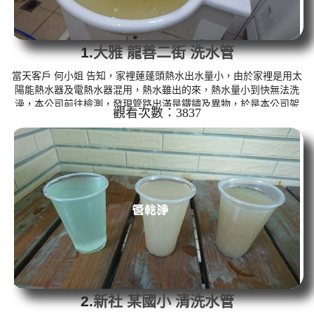
1.
大雅 龍善二街 洗水管
當天客戶 何小姐 告知，家裡蓮蓬頭熱水出水量小，由於家裡是用太
陽能熱水器及電熱水器混用，熱水雖出的來，熱水量小到快無法洗
澡，本公司前往檢測，發現管路出滿是鐵鏽及異物，於是本公司架
觀看次數：3837
起 水管清洗機 ，開始 洗水管 ， 管路一下就塞住無法出水，本公司
改用特殊工法來處理，管路噴出異物的顏色偏墨綠色， 水管清洗 約
兩個多小時，熱水管路出水就正常了。 清洗水管,水管清洗, 洗水管,
熱水管堵塞, 熱水忽冷忽熱 ...
2.
新社 某國小 清洗水管