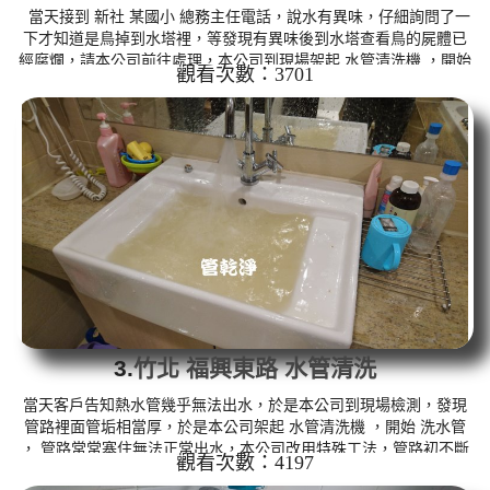
當天接到 新社 某國小 總務主任電話，說水有異味，仔細詢問了一
下才知道是鳥掉到水塔裡，等發現有異味後到水塔查看鳥的屍體已
經腐爛，請本公司前往處理，本公司到現場架起 水管清洗機 ，開始
觀看次數：3701
洗水管 ， 管路出水出現濃濃的臭味及灰白色髒水，管路內不斷噴白
灰色水， 水管清洗 約六個多小時，水管路管路出水才沒有異味。 清
洗水管,水管清洗, 洗水管, 熱水管堵塞, 熱水忽冷忽熱 ...
3.
竹北 福興東路 水管清洗
當天客戶告知熱水管幾乎無法出水，於是本公司到現場檢測，發現
管路裡面管垢相當厚，於是本公司架起 水管清洗機 ，開始 洗水管
， 管路常常塞住無法正常出水，本公司改用特殊工法，管路初不斷
觀看次數：4197
噴出異物，出水成白灰色， 水管清洗 約兩個多小時，熱水管路出水