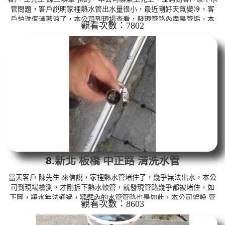
管問題，客戶說明家裡熱水管出水量很小，最近剛好天氣變冷，客
戶怕洗個澡著涼了，本公司到現場查看，發現管路內盡是管垢，本
觀看次數：7802
公司架設 管路清洗機 ，開始 清洗水管 ，髒水從水龍頭噴出，一開
始如維大力一般的顏色，沒想到越洗越髒，如下圖及影片，客戶 王
先生 看了也覺得不舒服， 水管清洗 約兩個小時後，熱水管出水已恢
復正常，王先生 總算能安心洗澡了。 清洗水管, 水管清洗, 洗水管,
熱水管堵塞, 熱水忽冷忽熱 ...
8.
新北 板橋 中正路 清洗水管
當天客戶 陳先生 來信說，家裡熱水管堵住了，幾乎無法出水，本公
司到現場檢測，才剛拆下熱水軟管，就發現管路幾乎都被堵住，如
下圖，讓水無法通過，牆壁內的水管管路也是如此，本公司架設 管
觀看次數：8603
路清洗機 ，開始 清洗水管 ，髒水從水龍頭噴出，如維大力一般的顏
色，客戶 晨先生 看了也覺得不舒服，原來水管管路藏了這麼多東