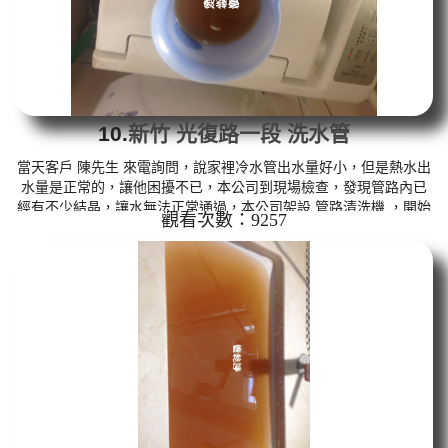
10.
新竹 光復路一段 洗水管
當天客戶 陳先生 來電詢問，說家裡冷水管出水量好小，但是熱水出
水量是正常的，讓他困擾不已，本公司到現場檢查，發現管路內已
經有不少結晶，讓水無法正常通過，本公司架設 管路清洗機 ，開始
觀看次數：9257
清洗水管 ，水龍頭噴出黃色的髒水，如下圖片，客戶 陳先生 很好奇
的說，原來裡面躲了這麼多東西， 洗水管 時堵塞了兩次，本公司改
用特殊工法， 水管清洗 約兩個小時後，冷水管出水已恢復正常，客
戶 陳先生 很高興，總算能正常用水。 清洗水管, 水管清洗, 洗水管,
熱水管堵塞, 熱水忽冷忽熱 ...