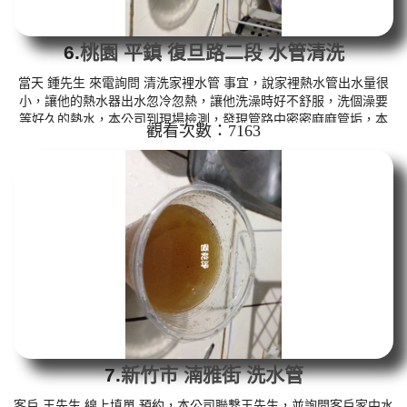
6.
桃園 平鎮 復旦路二段 水管清洗
當天 鍾先生 來電詢問 清洗家裡水管 事宜，說家裡熱水管出水量很
小，讓他的熱水器出水忽冷忽熱，讓他洗澡時好不舒服，洗個澡要
等好久的熱水，本公司到現場檢測，發現管路中密密麻麻管垢，本
觀看次數：7163
公司架設 管路清洗機 ，開始 清洗水管 ，髒水持續從水龍頭噴出，
而且都有小碎石，如下圖及影片，客戶 鍾先生 說原來水管裡面這麼
髒， 水管清洗 約兩個小時後，熱水管出水已正常，鍾先生 高興能正
常洗澡了。 清洗水管, 水管清洗, 洗水管, 熱水管堵塞, 熱水忽冷忽熱
...
7.
新竹市 湳雅街 洗水管
客戶 王先生 線上填單 預約，本公司聯繫王先生，並詢問客戶家中水