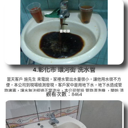
水管 ，黑色的髒水從水龍頭流出，就發現水上有浮一層油及異物，
如下圖及影片，客戶 高小姐 看了嚇了一跳，怎麼這麼可怕，清洗過
程中， 水管清洗 約十個小時後，水管出水已經沒有異物，水也送驗
了， 經過約一個月的時間，報告回復是退伍軍人菌未檢出，如下
圖，努力總算有...
4.
彰化市 環河街 洗水管
當天客戶 施先生 來電說，家裡水管出水量很小，讓他用水很不方
便，本公司到現場檢測發現，客戶家中是用地下水，地下水造成管
路堵塞，讓水無法經過正常流出，本公司架設 管路清洗機 ，開始 清
觀看次數：8464
洗水管 ，黑色的髒水一直從水龍頭流出，而且都有一塊一塊的異
物，如下圖及影片，客戶 施先生 看了嚇了一跳，清洗過程中，管路
堵住兩次，本公司改用特殊工法 洗水管 ， 水管清洗 約四個小時
後，水管已正常出水，施先生 能正常用水了。 清洗水管, 水管清洗,
洗水管, 熱水管堵塞, 熱水忽冷忽熱, 洗管路...