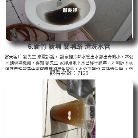
5.
新竹 新埔 關埔路 清洗水管
當天客戶 劉先生 來電訴說， 說家裡冷熱水管出水都出奇的小，本公
司到現場檢測，得知 劉先生 家裡用地下水已經十餘年，才剛拆下龍
頭就發現管路中密密麻麻的黑色管垢，本公司架設 管路清洗機 ，開
觀看次數：7129
始 清洗水管 ，黑水持續從水龍頭噴出，而且都有帶黑色異物，如下
圖及影片，客戶 劉先生 說才知道原來用髒水那麼多年，清洗過程
中，管路堵住數次，本公司改用特殊工法 洗水管 ， 水管清洗 約三
個小時後，水管出水已正常，劉先生 能正常用水了。 清洗水管, 水
管清洗, 洗水管, 熱水管堵塞, 熱水忽...