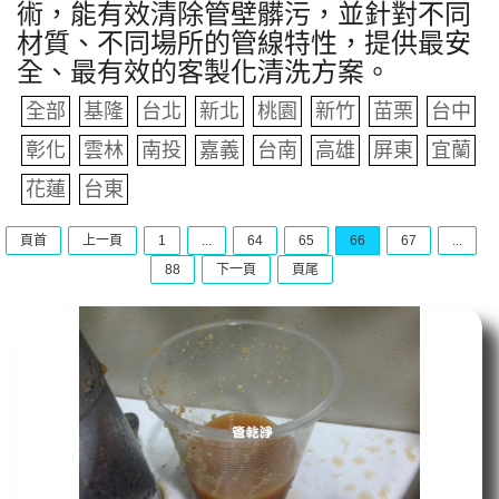
術，能有效清除管壁髒污，並針對不同
材質、不同場所的管線特性，提供最安
全、最有效的客製化清洗方案。
全部
基隆
台北
新北
桃園
新竹
苗栗
台中
彰化
雲林
南投
嘉義
台南
高雄
屏東
宜蘭
花蓮
台東
頁首
上一頁
1
...
64
65
66
67
...
88
下一頁
頁尾