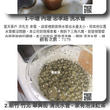
1.
中壢 內壢 忠孝路 洗水管
當天客戶 洪先生 來電 ，說家裡廚房熱水管出水量太小，但其他位置
水管都沒問題，本公司到現場查看，剛拆下三角凡爾，就發現管壁
內密密麻麻的鐵鏽，本公司架設 管路清洗機 ，開始 清洗水管 ，鏽
觀看次數：7179
水一直從水龍頭流出，而且一直噴出異物，如下圖及影片，客戶 洪
先生 看了很訝異，清洗過程中，管路堵住一次，本公司改用特殊工
法 洗水管 ， 水管清洗 約兩個小時後，廚房水管已正常出水，洪先
生 總算能洗碗洗菜了。 清洗水管, 水管清洗, 洗水管, 熱水管堵塞, 熱
水忽冷忽熱, 洗管路 ...
2.
新竹 竹北 華興街 清洗水管 - 家有泡沫紅茶