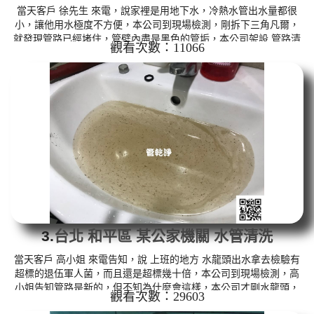
當天客戶 徐先生 來電，說家裡是用地下水，冷熱水管出水量都很
小，讓他用水極度不方便，本公司到現場檢測，剛拆下三角凡爾，
就發現管路已經堵住，管壁內盡是黑色的管垢，本公司架設 管路清
觀看次數：11066
洗機 ，開始 清洗水管 ，黑色的髒水一直從水龍頭流出，有一塊一塊
的異物之外，出水還成泡沫狀，如下圖片及影片，客戶 徐先生 發現
家裡有泡沫紅茶，清洗過程中，管路堵住三次，本公司改用特殊工
法 洗水管 ， 水管清洗 約四個小時後，水管已正常出水，徐先生 很
高興能正常用水了。 清洗水管, 水管清洗, 洗水管...
3.
台北 和平區 某公家機關 水管清洗
當天客戶 高小姐 來電告知，說 上班的地方 水龍頭出水拿去檢驗有
超標的退伍軍人菌，而且還是超標幾十倍，本公司到現場檢測，高
小姐告知管路是新的，但不知為什麼會這樣，本公司才剛水龍頭，
觀看次數：29603
就發現裡面有很多東西，二話不說 就架設 管路清洗機 ，開始 清洗