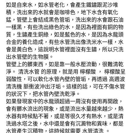
如是自來水，如水管老化，會產生鐵鏽跟泥沙堆
積，洗出來的水就會是咖啡色，地下水含有氧化
錳，管壁上會結成黑色管垢，洗出來的水會跟石油
一樣黑，有些洗出綠色的水，是因為裡面有銅的物
質，生鏽產生銅綠，如是藍色的水，是因為水龍頭
合金的養化造成，有些水管洗出像洗米水一樣，水
會是黃白色，這說明水管裡面沒有生鏽，所以只洗
出水管壁的生物膜。
管壁上的髒東西，如是靠一般水壓流動，很難清乾
淨。 清洗水管 的原理，就是用 檸檬酸 ， 檸檬酸呈
弱酸性，可以軟化水管內壁的管垢，再透過 高週波
清洗機 脈衝波沖出汙垢。這樣的話，可在不傷水管
的狀況下，把水管內壁洗乾淨。
如果發現家中的水龍頭超過一周沒有使用再開啟，
會有髒水流出的現象，或是流出水量越來越少，熱
水器有時候點不著，或是等很久才有熱水，或是清
洗過水塔之後，水中還是會有沉澱物和異味，都是
水管產生沉積物，這時候就需要 水管清洗 。