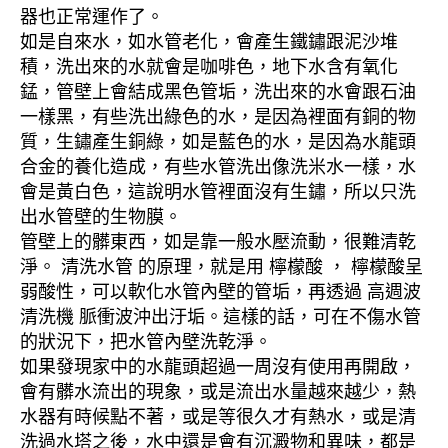
器也正常運作了。
如是自來水，如水管老化，會產生鐵鏽跟泥沙堆
積，洗出來的水就會是咖啡色，地下水含有氧化
錳，管壁上會結成黑色管垢，洗出來的水會跟石油
一樣黑，有些洗出綠色的水，是因為裡面有銅的物
質，生鏽產生銅綠，如是藍色的水，是因為水龍頭
合金的養化造成，有些水管洗出像洗米水一樣，水
會是黃白色，這說明水管裡面沒有生鏽，所以只洗
出水管壁的生物膜。
管壁上的髒東西，如是靠一般水壓流動，很難清乾
淨。 清洗水管 的原理，就是用 檸檬酸 ， 檸檬酸呈
弱酸性，可以軟化水管內壁的管垢，再透過 高週波
清洗機 脈衝波沖出汙垢。這樣的話，可在不傷水管
的狀況下，把水管內壁洗乾淨。
如果發現家中的水龍頭超過一周沒有使用再開啟，
會有髒水流出的現象，或是流出水量越來越少，熱
水器有時候點不著，或是等很久才有熱水，或是清
洗過水塔之後，水中還是會有沉澱物和異味，都是