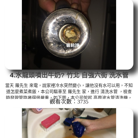
水龍頭出水呈現白色，就像是牛奶一樣，如下影片，沒多久水管噴
出黃色的水~最後變成咖啡色，羅先生 說，家裡的水管裡怎麼這麼
髒!! 如是自來水，如水管老化，會產生鐵鏽跟泥沙堆積，洗出來的水
就會是咖啡色，地下水含有氧化錳，管壁上會結成黑色管垢，洗出...
4.
水龍頭噴出牛奶? 竹北 自強六街 洗水管
當天 羅先生 來電，說家裡冷水突然變小，讓他沒有水可以用，不知
道怎麼煮菜煮飯，本公司驅車至 羅先生 家，進行 清洗水管 ，檢查
時發現管路堵得很嚴重，如下圖，本公司架起 高周波水管清洗機，
觀看次數：3735
注入 檸檬酸 至水管，等候約15分鐘，利用 水管清洗機 ，開啟 水
槌 模式，把水管內的污垢及異物沖出來，一開始怎麼洗都沒東西，
突然水龍頭出水呈現白色，就像牛奶一樣，如下影片，羅先生 說，
我家水管裡怎麼會這樣!! 如是自來水，如水管老化，會產生鐵鏽跟泥
沙堆積，洗出來的水就會是咖啡色，地下水含有氧化錳，管壁上會...