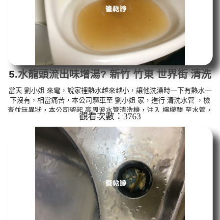
5.
水龍頭流出味增湯? 新竹 竹東 世界街 清洗
水管
當天 劉小姐 來電，說家裡熱水越來越小，讓他洗澡時一下有熱水一
下沒有，相當痛苦，本公司驅車至 劉小姐 家，進行 清洗水管 ，檢
查並無異狀，本公司架起 高周波水管清洗機，注入 檸檬酸 至水管，
觀看次數：3763
等候約15分鐘，利用 水管清洗機 ，開啟 水槌 模式，把水管內的污
垢及異物沖出來，水龍頭出水呈現鮮黃色，就像是味增湯一樣，如
下影片，劉小姐 說，我家水管裡怎麼這樣!! 如是自來水，如水管老
化，會產生鐵鏽跟泥沙堆積，洗出來的水就會是咖啡色，地下水含
有氧化錳，管壁上會結成黑色管垢，洗出來的水會跟石油一樣黑，...