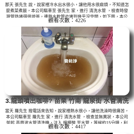
那天 張先生 說，說家裡冷水出水很小，讓他用水很麻煩，不知道怎
麼煮菜煮飯，本公司驅車至 張先生 家，進行 清洗水管 ，檢查時發
現管路堵得很誇張，連熱水軟管也堵到幾乎沒空間，如下圖，本公
觀看次數：4226
司架起 高周波水管清洗機，注入 檸檬酸 至水管，等候約15分鐘，
利用 水管清洗機 ，開啟 水槌 模式，把水管內的污垢及異物沖出
來，一開始水龍頭出水呈現黃白色，就像牛奶一樣，如下影片，張
先生 說，我家水管裡怎麼這麼多髒東西!! 如是自來水，如水管老
化，會產生鐵鏽跟泥沙堆積，洗出來的水就會是咖啡色，地下水含
有氧化...
3.
龍頭噴出咖啡? 苗栗 竹南 龍泉街 水管清洗
當天 羅先生 撥電話來告知，說家裡熱水很小，讓他洗澡時很痛苦，
本公司驅車至 羅先生 家，進行 清洗水管 ，檢查並無異狀，本公司
架起 高周波水管清洗機，注入 檸檬酸 至水管，等候約15分鐘，利
觀看次數：4417
用 水管清洗機 ，開啟 水槌 模式，把水管內的污垢及異物沖出來，