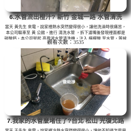
6.
水管流出橙汁? 新竹 金城一路 水管清洗
當天 黃先生 來電，說家裡熱水突然變得很小，讓他洗澡時很痛苦，
本公司驅車至 黃 公館，進行 清洗水管 ，拆下濾嘴後發現裡面都是
碳酸鈣，本公司架起 高周波水管清洗機，注入 檸檬酸 至水管，等候
觀看次數：3535
約15分鐘，利用 水管清洗機 ，開啟 微氣泡 模式，把水管內的污垢
及異物沖出來，沒想到水還是不大，如影片，本公司改用特殊工
法，這時洗出來的水呈灰白色，看起來牛奶，如影片，黃先生 說，
水管裡怎麼這麼髒。 如是自來水，如水管老化，會產生鐵鏽跟泥沙
堆積，洗出來的水就會是咖啡色，地下水含有氧化錳，管壁上會結
成黑...
7.
我家的水管麼堵住了?台北 松山 光復北路
洗水管
當天 王先生 來電，說家裡冷熱水突然變得很小，讓他不知道怎麼用