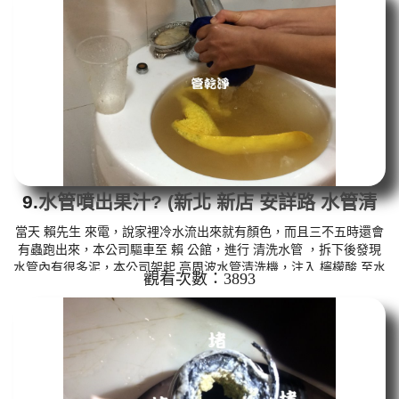
色，看起來像咖啡，如下圖及影片，劉先生 說，房子才12年，水管
怎麼會這麼髒。 如是自來水，如水管老化，會產生鐵鏽跟泥沙堆
積，洗出來的水就會是咖啡色，地下水含有氧化錳，管壁上會結成
黑...
9.
水管噴出果汁? (新北 新店 安詳路 水管清
洗 )
當天 賴先生 來電，說家裡冷水流出來就有顏色，而且三不五時還會
有蟲跑出來，本公司驅車至 賴 公館，進行 清洗水管 ，拆下後發現
水管內有很多泥，本公司架起 高周波水管清洗機，注入 檸檬酸 至水
觀看次數：3893
管，等候約15分鐘，利用 水管清洗機 ，開啟 微氣泡 模式，把水管
內的污垢及異物沖出來，洗出來的水呈黃色，看起來像尿尿，如下
圖及影片，賴先生 說，房子才8年，水管裡面就藏這麼多髒東西。
如是自來水，如水管老化，會產生鐵鏽跟泥沙堆積，洗出來的水就
會是咖啡色，地下水含有氧化錳，管壁上會結成黑色管垢，洗出來
的...