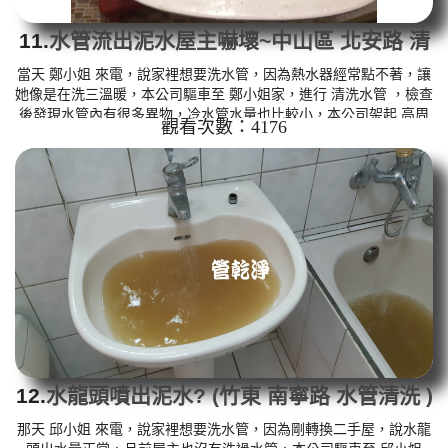
11.
水管流出泥水屋主嚇壞~中山區 北安路 清
洗水管
當天 鄭小姐 來電，說家裡想要洗水管，因為熱水器經常點不著，讓
她像是在洗三溫暖，本公司驅車至 鄭小姐家，進行 清洗水管 ，檢查
後發現水管內有很多異物，冷水管水量也比較小，本公司架起 高周
觀看次數：4176
波水管清洗機，注入 檸檬酸 至水管，等候約15分鐘，利用 水管清
洗機 ，開啟 水槌 模式，把水管內的污垢及異物沖出來，沒想到洗出
來的水呈棕綠色，看起來相當噁心，約一分鐘後，出現偏綠色泥
水，如下圖及影片，鄭小姐 驚訝的說，房子才20年，水管就藏這麼
多髒東西? 如是自來水，如水管老化，會產生鐵鏽跟泥沙堆積，洗
出...
12.
水龍頭噴出泥水? (竹東 南寧路 水管清洗 )
那天 邱小姐 來電，說家裡想要洗水管，因為剛轉換二手屋，說水龍