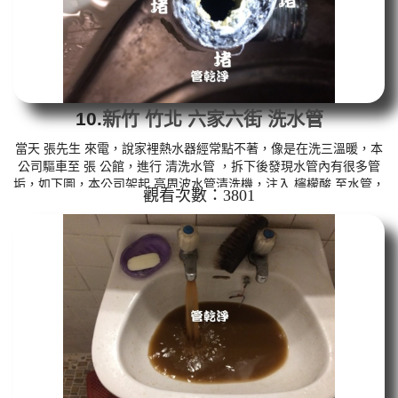
10.
新竹 竹北 六家六街 洗水管
當天 張先生 來電，說家裡熱水器經常點不著，像是在洗三溫暖，本
公司驅車至 張 公館，進行 清洗水管 ，拆下後發現水管內有很多管
垢，如下圖，本公司架起 高周波水管清洗機，注入 檸檬酸 至水管，
觀看次數：3801
等候約15分鐘，利用 水管清洗機 ，開啟 水槌 模式，把水管內的污
垢及異物沖出來，洗出來的水呈黃色，看起來像尿尿，如下圖及影
片，張先生 說，房子才10年，水管就堵得這麼嚴重。 如是自來水，
如水管老化，會產生鐵鏽跟泥沙堆積，洗出來的水就會是咖啡色，
地下水含有氧化錳，管壁上會結成黑色管垢，洗出來的水會跟石油...