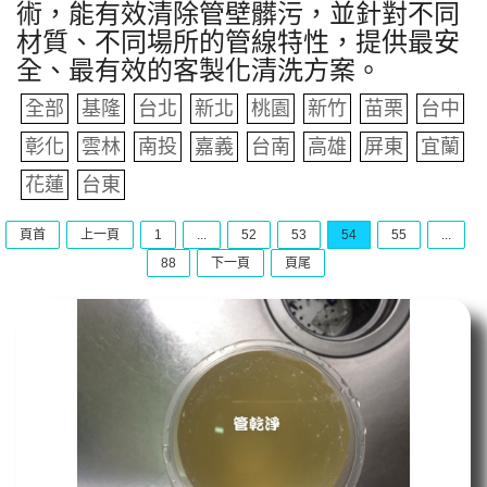
術，能有效清除管壁髒污，並針對不同
材質、不同場所的管線特性，提供最安
全、最有效的客製化清洗方案。
全部
基隆
台北
新北
桃園
新竹
苗栗
台中
彰化
雲林
南投
嘉義
台南
高雄
屏東
宜蘭
花蓮
台東
頁首
上一頁
1
...
52
53
54
55
...
88
下一頁
頁尾