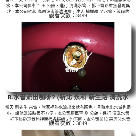
水，本公司驅車至 王 公館，進行 清洗水管 ，拆下管路並無發現異
狀，本公司架起 高周波水管清洗機，注入 檸檬酸 至水管，等候約
觀看次數：3499
15分鐘，利用 水管清洗機 ，開啟 微氣泡 模式，但怎麼也不見效
果，本公司改用特殊工法，把水管內的污垢及異物沖出來，沒想到
居然沖出一個兩公分的塑膠碎片，如下圖，這時洗出來的水呈咖啡
色，看起來像咖啡，如影片，王先生 說，怎麼水管裡面會塞住這東
西。 如是自來水，如水管老化，會產生鐵鏽跟泥沙堆積，洗出來的
水就會...
8.
水管流出咖啡? (新北 永和 新生路 清洗水
管)
當天 劉先生 來電，說家裡熱水流出來就有顏色，且熱水出水量也很
小，讓他洗澡時很不方便，本公司驅車至 劉 公館，進行 清洗水管
，拆下後發現管路裡面很多鐵鏽，如下圖，本公司架起 高周波水管
觀看次數：3849
清洗機，注入 檸檬酸 至水管，等候約15分鐘，利用 水管清洗機 ，
開啟 微氣泡 模式，把水管內的污垢及異物沖出來，洗出來的水呈黃