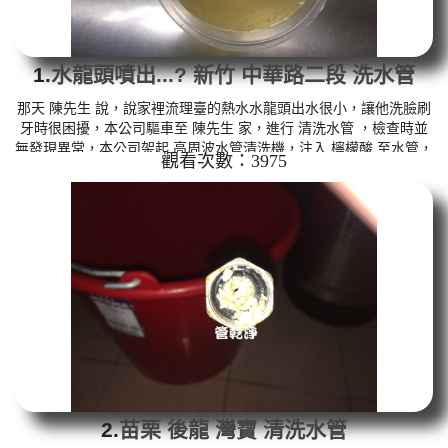
1.
水龍頭噴出...? 新竹 中華路二段 洗水管
那天 陳先生 說，說家裡流理臺的熱水水龍頭出水很小，讓他洗臉刷
牙時很困擾，本公司驅車至 陳先生 家，進行 清洗水管 ，檢查時並
無發現異常，本公司架起 高周波水管清洗機，注入 檸檬酸 至水管，
觀看次數：3975
等候約15分鐘，利用 水管清洗機 ，開啟 水槌 模式，把水管內的污
垢及異物沖出來，一開始水龍頭出水呈現黃色，還流出一堆沙粒，
如下影片圖片，張先生 說，我家水管裡面到底藏了什麼!! 如是自來
水，如水管老化，會產生鐵鏽跟泥沙堆積，洗出來的水就會是咖啡
色，地下水含有氧化錳，管壁上會結成黑色管垢，洗出來的水會跟...
2.
苗栗 後龍 灣寶 清洗水管