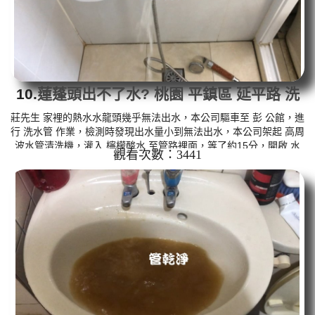
10.
蓮蓬頭出不了水? 桃園 平鎮區 延平路 洗
水管
莊先生 家裡的熱水水龍頭幾乎無法出水，本公司驅車至 彭 公館，進
行 洗水管 作業，檢測時發現出水量小到無法出水，本公司架起 高周
波水管清洗機，灌入 檸檬酸水 至管路裡面，等了約15分，開啟 水
觀看次數：3441
管清洗機 ，啟動 螺旋波 模式，一開始就洗出黃白色髒水，源源不
絕，如下圖片影片，一個多小時後， 熱水出水恢復正常，莊先生能
洗個熱水澡了!! 如是自來水，如水管老化，會產生鐵鏽跟泥沙堆積，
洗出來的水就會是咖啡色，地下水含有氧化錳，管壁上會結成黑色
管垢，洗出來的水會跟石油一樣黑，有些洗出綠色的水，是因為裡...