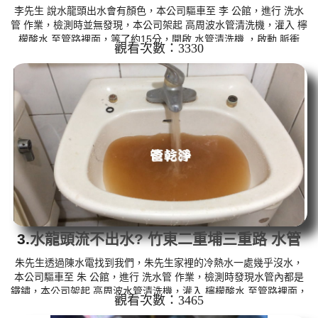
清洗水管
李先生 說水龍頭出水會有顏色，本公司驅車至 李 公館，進行 洗水
管 作業，檢測時並無發現，本公司架起 高周波水管清洗機，灌入 檸
檬酸水 至管路裡面，等了約15分，開啟 水管清洗機 ，啟動 脈衝
觀看次數：3330
波 模式，一開始就洗出棕色的髒水，看起來跟咖啡沒兩樣，沒多久
變成泥色，如下圖片影片，兩個多小時後， 水恢復正常水量也變大
了!! 如是自來水，如水管老化，會產生鐵鏽跟泥沙堆積，洗出來的水
就會是咖啡色，地下水含有氧化錳，管壁上會結成黑色管垢，洗出
來的水會跟石油一樣黑，有些洗出綠色的水，是因為裡面有銅的物
質...
3.
水龍頭流不出水? 竹東二重埔三重路 水管
清洗
朱先生透過陳水電找到我們，朱先生家裡的冷熱水一處幾乎沒水，
本公司驅車至 朱 公館，進行 洗水管 作業，檢測時發現水管內都是
鐵鏽，本公司架起 高周波水管清洗機，灌入 檸檬酸水 至管路裡面，
觀看次數：3465
等了約15分，開啟 水管清洗機 ，啟動 螺旋波 模式，一開始就洗出