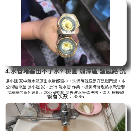
髒水，越洗就越髒，看起來就像是咖啡液，源源不絕，如下圖片影
片，朱先生鬆了一口氣，問是否髒水出完就正常了，一個多小時
後， 出水恢復正常水量變大了，朱先生有水用了!! 如是自來水，如
水管老化，會產生鐵鏽跟泥沙堆積，洗出來的水就會是咖啡色，地
下水含...
4.
水管堵塞出不了水? 桃園 龍潭區 聖庭路 洗
水管
馮小姐 家中熱水龍頭出水量都很小，洗澡時就像是在洗戰鬥澡，本
公司驅車至 馮小姐 家，進行 洗水管 作業，檢測時發現熱水軟管都
是厚厚的黃色管垢，本公司架起 高周波水管清洗機，灌入 檸檬酸
觀看次數：3596
水 至管路裡面，等了約15分，開啟 水管清洗機 ，啟動 脈衝波 模
式，一開始就洗出黃色髒水，如下圖片影片，兩個多小時後，出水
量恢復正常了!! 如是自來水，如水管老化，會產生鐵鏽跟泥沙堆積，
洗出來的水就會是咖啡色，地下水含有氧化錳，管壁上會結成黑色
管垢，洗出來的水會跟石油一樣黑，有些洗出綠色的水，是因為裡
面有銅...