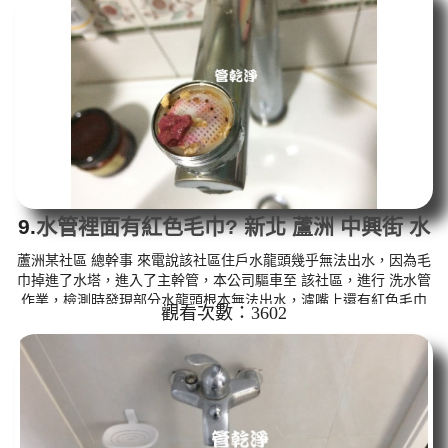
如水管老化，會產生鐵鏽跟泥沙堆積，洗出來的水就會是咖啡色，
地下水含有氧化錳，管壁上會結成黑色管垢，洗出來的水會跟石油
一樣黑，有些洗出綠色的水，是因為裡面有銅的物質，生鏽產生銅
綠...
9.
水管裡面有紅色毛巾? 新北 蘆洲 中興街 水
管清洗
蘆洲某社區 總幹事 來電說該社區住戶水龍頭幾乎無法出水，因為毛
巾掉進了水塔，進入了主幹管，本公司驅車至 該社區，進行 洗水管
作業，檢測時發現部分水龍頭根本無法出水，濾嘴上還有紅色毛巾
觀看次數：3602
削削，本公司架起 高周波水管清洗機，灌入 檸檬酸水 至管路裡面，
等了約15分，開啟 水管清洗機 ，啟動 螺旋波 模式，一開始就洗出
棕色髒水，源源不絕，如下圖片影片，該社區花了幾個星期， 社區
住戶水龍頭出水都恢復正常，大家能安心正常用水了!! 如是自來水，
如水管老化，會產生鐵鏽跟泥沙堆積，洗出來的水就會是咖啡色...