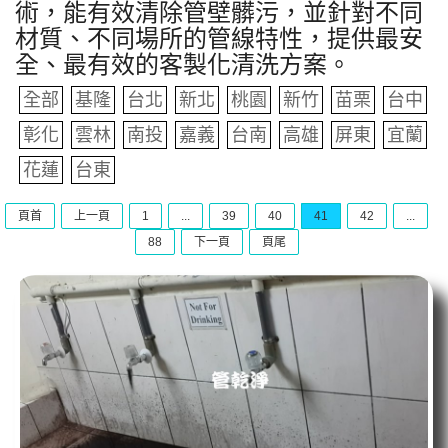
術，能有效清除管壁髒污，並針對不同
材質、不同場所的管線特性，提供最安
全、最有效的客製化清洗方案。
全部
基隆
台北
新北
桃園
新竹
苗栗
台中
彰化
雲林
南投
嘉義
台南
高雄
屏東
宜蘭
花蓮
台東
頁首
上一頁
1
...
39
40
41
42
...
88
下一頁
頁尾