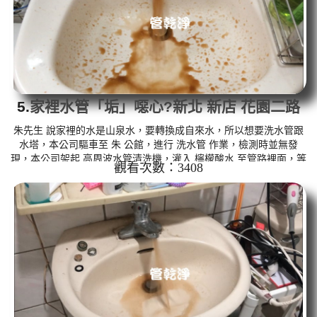
5.
家裡水管「垢」噁心?新北 新店 花園二路
清洗水管
朱先生 說家裡的水是山泉水，要轉換成自來水，所以想要洗水管跟
水塔，本公司驅車至 朱 公館，進行 洗水管 作業，檢測時並無發
現，本公司架起 高周波水管清洗機，灌入 檸檬酸水 至管路裡面，等
觀看次數：3408
了約15分，開啟 水管清洗機 ，啟動 螺旋波 模式，一開始就洗出黃
棕色的髒水，看起來跟咖啡泥水沒兩樣，如下圖片影片，兩個多小
時後， 水恢復清澈，水量也變大了!! 如是自來水，如水管老化，會
產生鐵鏽跟泥沙堆積，洗出來的水就會是咖啡色，地下水含有氧化
錳，管壁上會結成黑色管垢，洗出來的水會跟石油一樣黑，有些洗
出綠...