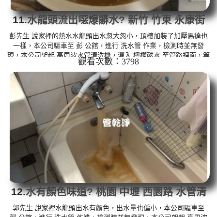
11.
水龍頭流出噁爆髒水? 新竹 竹東 永康街
清洗水管
彭先生 說家裡的熱水水龍頭出水忽大忽小，頂樓加裝了加壓馬達也
一樣，本公司驅車至 彭 公館，進行 洗水管 作業，檢測時並無發
現，本公司架起 高周波水管清洗機，灌入 檸檬酸水 至管路裡面，等
觀看次數：3798
了約15分，開啟 水管清洗機 ，啟動 螺旋波 模式，一開始就洗出髒
水，越洗就越髒，沒多久就噴出泥水，源源不絕，如下圖片影片，
兩個多小時後， 出水恢復正常水量也變大了，彭先生能正常用水了!!
如是自來水，如水管老化，會產生鐵鏽跟泥沙堆積，洗出來的水就
會是咖啡色，地下水含有氧化錳，管壁上會結成黑色管垢，洗出來
的...
12.
水有顏色味道? 桃園 中壢 西園路 水管清
洗
郭先生 說家裡水龍頭出水有顏色，出水量也偏小，本公司驅車至