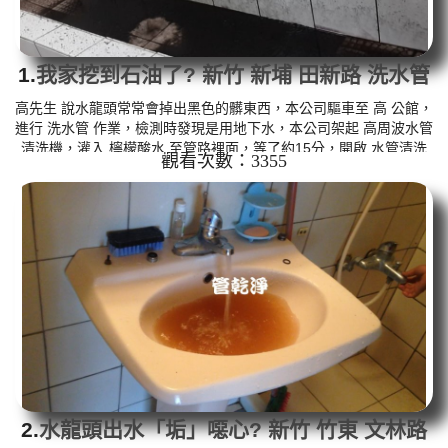
1.
我家挖到石油了? 新竹 新埔 田新路 洗水管
高先生 說水龍頭常常會掉出黑色的髒東西，本公司驅車至 高 公館，
進行 洗水管 作業，檢測時發現是用地下水，本公司架起 高周波水管
清洗機，灌入 檸檬酸水 至管路裡面，等了約15分，開啟 水管清洗
觀看次數：3355
機 ，啟動 脈衝波 模式，一開始就洗出黃色的髒水，一下變成黑色，
越洗就越髒，看起來跟石油一樣，如下圖片影片，三個多小時後，
水恢復清澈水量也變大了!! 如是自來水，如水管老化，會產生鐵鏽跟
泥沙堆積，洗出來的水就會是咖啡色，地下水含有氧化錳，管壁上
會結成黑色管垢，洗出來的水會跟石油一樣黑，有些洗出綠色的...
2.
水龍頭出水「垢」噁心? 新竹 竹東 文林路