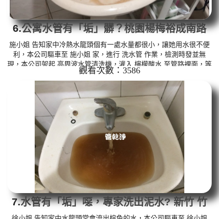
6.
公寓水管有「垢」髒？桃園楊梅裕成南路
水管清洗
施小姐 告知家中冷熱水龍頭個有一處水量都很小，讓她用水很不便
利，本公司驅車至 施小姐 家，進行 洗水管 作業，檢測時發並無
現，本公司架起 高周波水管清洗機，灌入 檸檬酸水 至管路裡面，等
觀看次數：3586
了約15分，開啟 水管清洗機 ，啟動 脈衝波 模式，一開始就洗出棕
色髒水，越洗顏色就越深，如下圖片影片，一個多小時後，出水量
也恢復正常了!! 如是自來水，如水管老化，會產生鐵鏽跟泥沙堆積，
洗出來的水就會是咖啡色，地下水含有氧化錳，管壁上會結成黑色
管垢，洗出來的水會跟石油一樣黑，有些洗出綠色的水，是因為裡
面有...
7.
水管有「垢」噁，專家洗出泥水? 新竹 竹
東 仁愛路 洗水管
徐小姐 告知家中水龍頭常會流出棕色的水，本公司驅車至 徐小姐