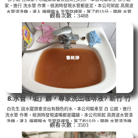
家，進行 洗水管 作業，檢測時發現水管都是泥，本公司架起 高周波
水管清洗機，灌入 檸檬酸水 至管路裡面，等了約15分，開啟 水管
觀看次數：3488
清洗機 ，啟動 螺旋波 模式，一開始就洗出棕色咖啡色髒水，越洗就
越誇張，如下圖片影片，兩個多小時後， 水恢復清澈，出水量也變
大了!! 如是自來水，如水管老化，會產生鐵鏽跟泥沙堆積，洗出來的
水就會是咖啡色，地下水含有氧化錳，管壁上會結成黑色管垢，洗
出來的水會跟石油一樣黑，有些洗出綠色的水，是因為裡面有銅的...
8.
水管「垢」髒，專家洗出咖啡液? 新竹 竹
東 忠孝街 清洗水管
白先生 說水龍頭會流出有顏色的水，本公司驅車至 白 公館，進行
洗水管 作業，檢測時發現濾嘴都是鐵鏽，本公司架起 高周波水管清
洗機，灌入 檸檬酸水 至管路裡面，等了約15分，開啟 水管清洗機
觀看次數：3503
，啟動 螺旋波 模式，一開始就洗出黃色髒水，源源不絕，如下圖片
影片，兩個多小時後， 水恢復清澈，水量也變大了!! 如是自來水，