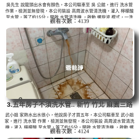
吳先生 說龍頭出水會有顏色，本公司驅車至 吳 公館，進行 洗水管
作業，檢測並無發現，本公司裝設 高周波水管清洗機，灌入 檸檬酸
至水管，等了約15分，開啟 水管清洗機 ，啟動 螺旋波 模式，一洗
觀看次數：4139
就流出髒水，突然變成棕色，跟咖啡一樣，二個多小時後，出水變
乾淨出水量變大了。 如是自來水，如水管老化，會產生鐵鏽跟泥沙
堆積，洗出來的水就會是咖啡色，地下水含有氧化錳，管壁上會結
成黑色管垢，洗出來的水會跟石油一樣黑，有些洗出綠色的水，是
因為裡面有銅的物質，生鏽產生銅綠，如是藍色的水，是因為水龍
頭合金...
3.
五年房子不須洗水管.. 新竹 竹北 麻園三路
清洗水管
武小姐 家熱水出水很小，他說房子才買五年，本公司驅車至 武小姐
家，進行 洗水管 作業，檢測並無發現，本公司裝設 高周波水管清洗
機，灌入 檸檬酸 至水管，等了約15分，開啟 水管清洗機 ，啟動 螺
觀看次數：4124
旋波 模式，一洗就流出黃色髒水，突然變成棕綠色，二個多小時