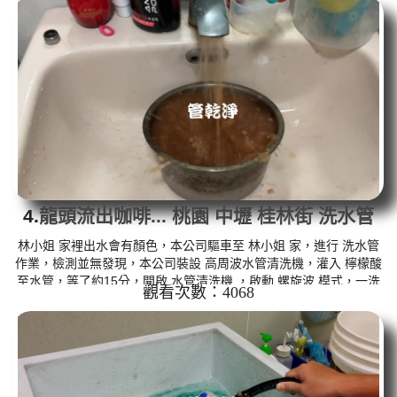
後，熱水出水量恢復了。 如是自來水，如水管老化，會產生鐵鏽跟
泥沙堆積，洗出來的水就會是咖啡色，地下水含有氧化錳，管壁上
會結成黑色管垢，洗出來的水會跟石油一樣黑，有些洗出綠色的
水，是因為裡面有銅的物質，生鏽產生銅綠，如是藍色的水，是因
為水龍頭...
4.
龍頭流出咖啡... 桃園 中壢 桂林街 洗水管
林小姐 家裡出水會有顏色，本公司驅車至 林小姐 家，進行 洗水管
作業，檢測並無發現，本公司裝設 高周波水管清洗機，灌入 檸檬酸
至水管，等了約15分，開啟 水管清洗機 ，啟動 螺旋波 模式，一洗
觀看次數：4068
就流出黃色髒水，突然變成咖啡色，二個多小時後，出水乾淨出水
量也變大了。 如是自來水，如水管老化，會產生鐵鏽跟泥沙堆積，
洗出來的水就會是咖啡色，地下水含有氧化錳，管壁上會結成黑色
管垢，洗出來的水會跟石油一樣黑，有些洗出綠色的水，是因為裡
面有銅的物質，生鏽產生銅綠，如是藍色的水，是因為水龍頭合金
的養化...