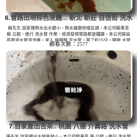
6.
管路出現棕色液體... 新北 新莊 自信街 洗水
管
蘇先生 說家裡熱水出水變小，熱水器跟他唱反調，本公司驅車至
蘇 公館，進行 洗水管 作業，檢測發現管路都是鐵鏽，本公司裝設
高周波水管清洗機，灌入 檸檬酸 至水管，等了約15分，開啟 水管
觀看次數：2577
清洗機 ，啟動 螺旋波 模式，一洗就流出棕色鏽水，二個多小時後，
出水量恢復了。 如是自來水，如水管老化，會產生鐵鏽跟泥沙堆
積，洗出來的水就會是咖啡色，地下水含有氧化錳，管壁上會結成
黑色管垢，洗出來的水會跟石油一樣黑，有些洗出綠色的水，是因
為裡面有銅的物質，生鏽產生銅綠，如是藍色的水，是因為水龍頭
合金的養化...
7.
自家產出苦茶.. 桃園 八德 介壽路 洗水管
唐先生 說家裡出水越來越小，本公司驅車至 唐 公館，進行 洗水管