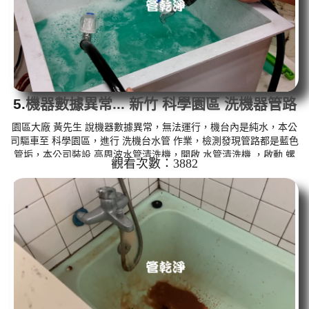
5.
機器數據異常... 新竹 科學園區 洗機器管路
園區大廠 黃先生 說機器數據異常，無法運行，機台內是純水，本公
司驅車至 科學園區，進行 洗機台水管 作業，檢測發現管路都是藍色
管垢，本公司裝設 高周波水管清洗機，開啟 水管清洗機 ，啟動 螺
觀看次數：3882
旋波 模式，一洗就流出髒水，突然變成藍色髒水，幾小時後，機器
數據正常了。 如是自來水，如水管老化，會產生鐵鏽跟泥沙堆積，
洗出來的水就會是咖啡色，地下水含有氧化錳，管壁上會結成黑色
管垢，洗出來的水會跟石油一樣黑，有些洗出綠色的水，是因為裡
面有銅的物質，生鏽產生銅綠，如是藍色的水，是因為水龍頭合金
的養化造成...