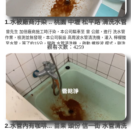
1.
水被廠商汙染 .. 桃園 中壢 松平路 清洗水管
曾先生 加倍廠商施工時汙染，本公司驅車至 曾 公館，進行 洗水管
作業，檢測並無發現，本公司裝設 高周波水管清洗機，灌入 檸檬酸
至水管，等了約15分，開啟 水管清洗機 ，啟動 螺旋波 模式，剛洗
觀看次數：4259
時沒什麼，突然變成棕色，跟咖啡一樣，二個多小時後，出水乾淨
出水量變大了。 如是自來水，如水管老化，會產生鐵鏽跟泥沙堆
積，洗出來的水就會是咖啡色，地下水含有氧化錳，管壁上會結成
黑色管垢，洗出來的水會跟石油一樣黑，有些洗出綠色的水，是因
為裡面有銅的物質，生鏽產生銅綠，如是藍色的水，是因為水龍頭
合金的養...
2.
水管內有咖啡... 苗栗 頭份 信一街 水管清洗