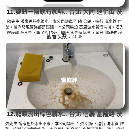
11.
旋鈕一撥就有咖啡.. 台北 大同 迪化街 洗
水管
陳先生 說家裡熱水很小，本公司驅車至 陳 公館，進行 洗水管 作
業，檢測發現管路都是鐵鏽，本公司裝設 高周波水管清洗機，灌入
檸檬酸 至水管，等了約15分，開啟 水管清洗機 ，啟動 螺旋波 模
觀看次數：4045
式，一洗就流出髒水，突然變成咖啡，二個多小時後，出水量恢復
了。 如是自來水，如水管老化，會產生鐵鏽跟泥沙堆積，洗出來的
水就會是咖啡色，地下水含有氧化錳，管壁上會結成黑色管垢，洗
出來的水會跟石油一樣黑，有些洗出綠色的水，是因為裡面有銅的
物質，生鏽產生銅綠，如是藍色的水，是因為水龍頭合金的養化造
成，有些水...
12.
龍頭流出棕色髒水.. 台北 信義 基隆路 洗
水管
張先生 說家裡熱水出不來，本公司驅車至 張 公館，進行 洗水管 作