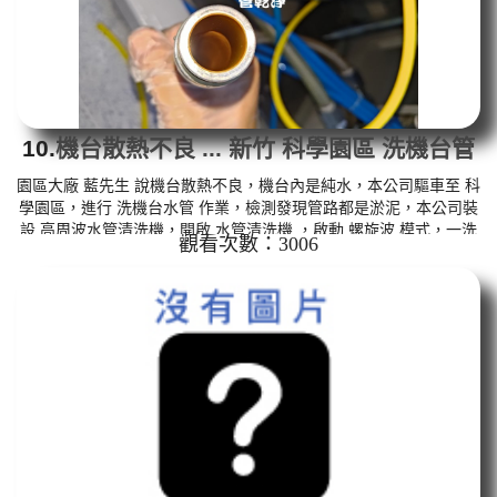
10.
機台散熱不良 ... 新竹 科學園區 洗機台管
路
園區大廠 藍先生 說機台散熱不良，機台內是純水，本公司驅車至 科
學園區，進行 洗機台水管 作業，檢測發現管路都是淤泥，本公司裝
設 高周波水管清洗機，開啟 水管清洗機 ，啟動 螺旋波 模式，一洗
觀看次數：3006
就流出髒水，顏色越來越深，幾小時後，出水變乾淨出水量變大
了。 如是自來水，如水管老化，會產生鐵鏽跟泥沙堆積，洗出來的
水就會是咖啡色，地下水含有氧化錳，管壁上會結成黑色管垢，洗
出來的水會跟石油一樣黑，有些洗出綠色的水，是因為裡面有銅的
物質，生鏽產生銅綠，如是藍色的水，是因為水龍頭合金的養化造
成，有些水管...