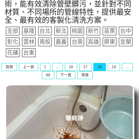
術，能有效清除管壁髒污，並針對不同
材質、不同場所的管線特性，提供最安
全、最有效的客製化清洗方案。
全部
基隆
台北
新北
桃園
新竹
苗栗
台中
彰化
雲林
南投
嘉義
台南
高雄
屏東
宜蘭
花蓮
台東
頁首
上一頁
1
...
16
17
18
19
...
88
下一頁
頁尾