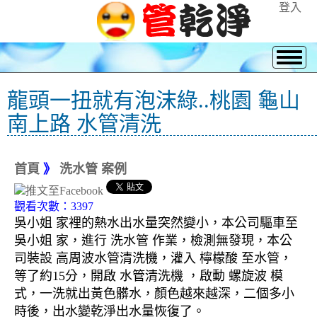
登入
龍頭一扭就有泡沫綠..桃園 龜山
南上路 水管清洗
首頁
》
洗水管 案例
觀看次數：3397
吳小姐 家裡的熱水出水量突然變小，本公司驅車至
吳小姐 家，進行 洗水管 作業，檢測無發現，本公
司裝設 高周波水管清洗機，灌入 檸檬酸 至水管，
等了約15分，開啟 水管清洗機 ，啟動 螺旋波 模
式，一洗就出黃色髒水，顏色越來越深，二個多小
時後，出水變乾淨出水量恢復了。