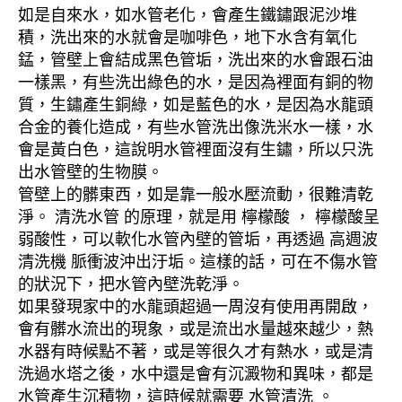
如是自來水，如水管老化，會產生鐵鏽跟泥沙堆
積，洗出來的水就會是咖啡色，地下水含有氧化
錳，管壁上會結成黑色管垢，洗出來的水會跟石油
一樣黑，有些洗出綠色的水，是因為裡面有銅的物
質，生鏽產生銅綠，如是藍色的水，是因為水龍頭
合金的養化造成，有些水管洗出像洗米水一樣，水
會是黃白色，這說明水管裡面沒有生鏽，所以只洗
出水管壁的生物膜。
管壁上的髒東西，如是靠一般水壓流動，很難清乾
淨。 清洗水管 的原理，就是用 檸檬酸 ， 檸檬酸呈
弱酸性，可以軟化水管內壁的管垢，再透過 高週波
清洗機 脈衝波沖出汙垢。這樣的話，可在不傷水管
的狀況下，把水管內壁洗乾淨。
如果發現家中的水龍頭超過一周沒有使用再開啟，
會有髒水流出的現象，或是流出水量越來越少，熱
水器有時候點不著，或是等很久才有熱水，或是清
洗過水塔之後，水中還是會有沉澱物和異味，都是
水管產生沉積物，這時候就需要 水管清洗 。