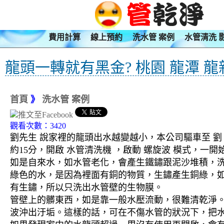
費用計算
線上預約
洗水管 案例
水管清洗 
龍頭一轉就有黑金? 桃園 龍潭 龍
首頁
》
洗水管 案例
觀看次數：3420
劉先生 說家裡的龍頭出水越變越小，本公司驅車至 劉
約15分，開啟 水管清洗機 ，啟動 螺旋波 模式，
如是自來水，如水管老化，會產生鐵鏽跟泥沙堆積，
綠色的水，是因為裡面有銅的物質，生鏽產生銅綠，
有生鏽，所以只洗出水管壁的生物膜。
管壁上的髒東西，如是靠一般水壓流動，很難清乾淨。 
波沖出汙垢。這樣的話，可在不傷水管的狀況下，把