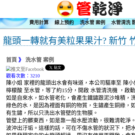
費用計算
線上預約
洗水管 案例
水管清洗 
龍頭一轉就有美粒果果汁? 新竹 
首頁
》
洗水管 案例
觀看次數：3210
陳小姐 家裡的龍頭出水會有味道，本公司驅車至 陳小
檸檬酸 至水管，等了約15分，開啟 水管清洗機 ，
如是自來水，如水管老化，會產生鐵鏽跟泥沙堆積，
綠色的水，是因為裡面有銅的物質，生鏽產生銅綠，
有生鏽，所以只洗出水管壁的生物膜。
管壁上的髒東西，如是靠一般水壓流動，很難清乾淨。 
波沖出汙垢。這樣的話，可在不傷水管的狀況下，把