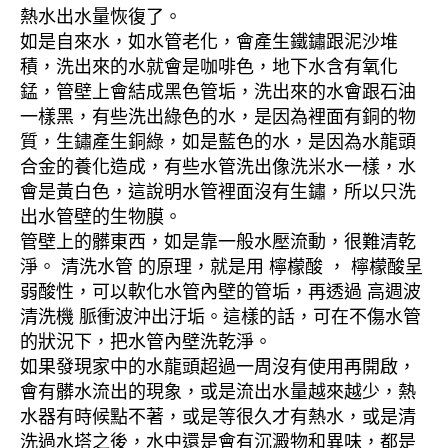
熱水出水量恢復了。
如是自來水，如水管老化，會產生鐵鏽跟泥沙堆
積，洗出來的水就會是咖啡色，地下水含有氧化
錳，管壁上會結成黑色管垢，洗出來的水會跟石油
一樣黑，有些洗出綠色的水，是因為裡面有銅的物
質，生鏽產生銅綠，如是藍色的水，是因為水龍頭
合金的養化造成，有些水管洗出像洗米水一樣，水
會是黃白色，這說明水管裡面沒有生鏽，所以只洗
出水管壁的生物膜。
管壁上的髒東西，如是靠一般水壓流動，很難清乾
淨。 清洗水管 的原理，就是用 檸檬酸 ， 檸檬酸呈
弱酸性，可以軟化水管內壁的管垢，再透過 高週波
清洗機 脈衝波沖出汙垢。這樣的話，可在不傷水管
的狀況下，把水管內壁洗乾淨。
如果發現家中的水龍頭超過一周沒有使用再開啟，
會有髒水流出的現象，或是流出水量越來越少，熱
水器有時候點不著，或是等很久才有熱水，或是清
洗過水塔之後，水中還是會有沉澱物和異味，都是