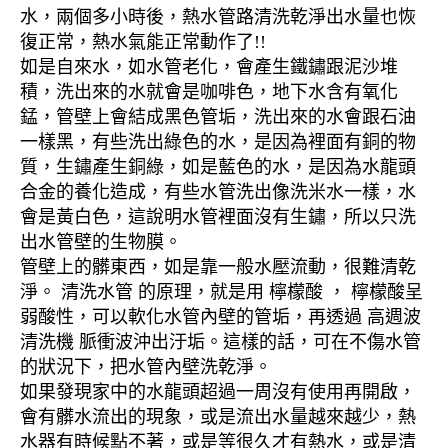
水，兩個多小時後，熱水管路清洗乾淨出水量也恢
復正常，熱水氣能正常動作了!!
如是自來水，如水管老化，會產生鐵鏽跟泥沙堆
積，洗出來的水就會是咖啡色，地下水含有氧化
錳，管壁上會結成黑色管垢，洗出來的水會跟石油
一樣黑，有些洗出綠色的水，是因為裡面有銅的物
質，生鏽產生銅綠，如是藍色的水，是因為水龍頭
合金的養化造成，有些水管洗出像洗米水一樣，水
會是黃白色，這說明水管裡面沒有生鏽，所以只洗
出水管壁的生物膜。
管壁上的髒東西，如是靠一般水壓流動，很難清乾
淨。 清洗水管 的原理，就是用 檸檬酸 ， 檸檬酸呈
弱酸性，可以軟化水管內壁的管垢，再透過 高週波
清洗機 脈衝波沖出汙垢。這樣的話，可在不傷水管
的狀況下，把水管內壁洗乾淨。
如果發現家中的水龍頭超過一周沒有使用再開啟，
會有髒水流出的現象，或是流出水量越來越少，熱
水器有時候點不著，或是等很久才有熱水，或是清