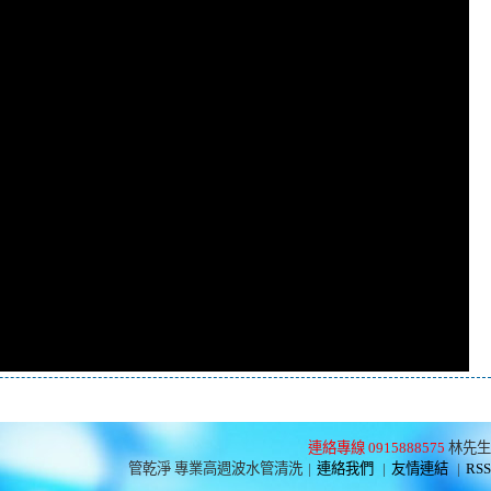
連絡專線 0915888575
林先生
管乾淨 專業高週波水管清洗
|
連絡我們
|
友情連結
|
RSS