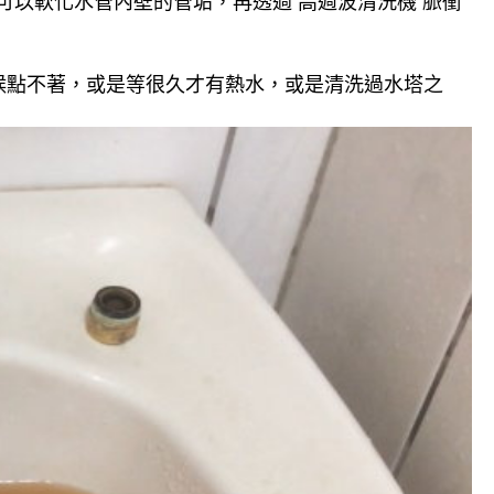
可以軟化水管內壁的管垢，再透過 高週波清洗機 脈衝
候點不著，或是等很久才有熱水，或是清洗過水塔之