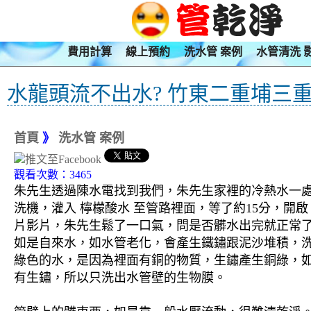
費用計算
線上預約
洗水管 案例
水管清洗 
水龍頭流不出水? 竹東二重埔三重
首頁
》
洗水管 案例
觀看次數：3465
朱先生透過陳水電找到我們，朱先生家裡的冷熱水一處
洗機，灌入 檸檬酸水 至管路裡面，等了約15分，開
片影片，朱先生鬆了一口氣，問是否髒水出完就正常了
如是自來水，如水管老化，會產生鐵鏽跟泥沙堆積，
綠色的水，是因為裡面有銅的物質，生鏽產生銅綠，
有生鏽，所以只洗出水管壁的生物膜。