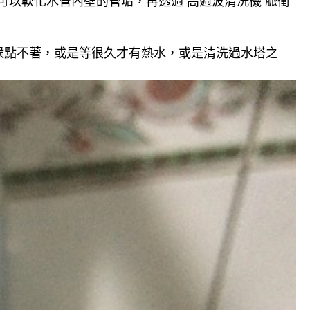
可以軟化水管內壁的管垢，再透過 高週波清洗機 脈衝
候點不著，或是等很久才有熱水，或是清洗過水塔之