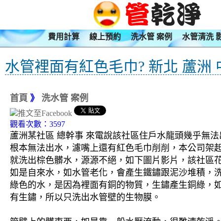
費用計算
線上預約
洗水管 案例
水管清洗 
水管裡面有紅色毛巾? 新北 蘆洲
首頁
》
洗水管 案例
觀看次數：3597
蘆洲某社區 總幹事 來電說該社區住戶水龍頭幾乎無
根本無法出水，濾嘴上還有紅色毛巾削削，本公司架起 
就洗出棕色髒水，源源不絕，如下圖片影片，該社區花
如是自來水，如水管老化，會產生鐵鏽跟泥沙堆積，
綠色的水，是因為裡面有銅的物質，生鏽產生銅綠，
有生鏽，所以只洗出水管壁的生物膜。