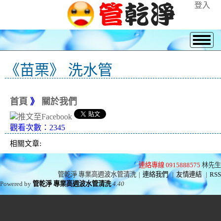
登入
《苗栗》 洗水管
首頁
》
關於我們
觀看次數：2345
相關文章:
連絡專線 0915888575
林先生
管乾淨 專業高週波水管清洗
|
連絡我們
|
友情連結
|
RSS
Powered by
管乾淨 專業高週波水管清洗
4.40