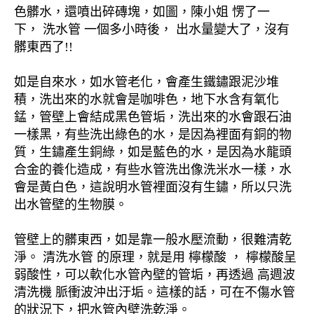
色髒水，還噴出碎磚塊，如圖，陳小姐 愣了一
下， 洗水管 一個多小時後， 出水量變大了，沒有
髒東西了!!
如是自來水，如水管老化，會產生鐵鏽跟泥沙堆
積，洗出來的水就會是咖啡色，地下水含有氧化
錳，管壁上會結成黑色管垢，洗出來的水會跟石油
一樣黑，有些洗出綠色的水，是因為裡面有銅的物
質，生鏽產生銅綠，如是藍色的水，是因為水龍頭
合金的養化造成，有些水管洗出像洗米水一樣，水
會是黃白色，這說明水管裡面沒有生鏽，所以只洗
出水管壁的生物膜。
管壁上的髒東西，如是靠一般水壓流動，很難清乾
淨。 清洗水管 的原理，就是用 檸檬酸 ， 檸檬酸呈
弱酸性，可以軟化水管內壁的管垢，再透過 高週波
清洗機 脈衝波沖出汙垢。這樣的話，可在不傷水管
的狀況下，把水管內壁洗乾淨。