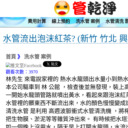
費用計算
線上預約
洗水管 案例
水管清洗 
水管流出泡沫紅茶? (新竹 竹北 興
首頁
》
洗水管 案例
觀看次數：3970
林先生 來電說家裡的 熱水水龍頭出水量小到熱
本公司驅車到 林 公館 ，檢查後並無發現，裝上
一開始水龍頭管路就噴出黃水，看起來跟泡沫紅
水管裡的髒東西不斷流出來，水的顏色慢慢變成
清洗水管 是利用 高週波脈衝式水管清洗機 ，
把生物膜、淤泥等等雜質沖出來。 有時候把水
如一個晚上沒用水，隔天早上打開水龍頭，水流出