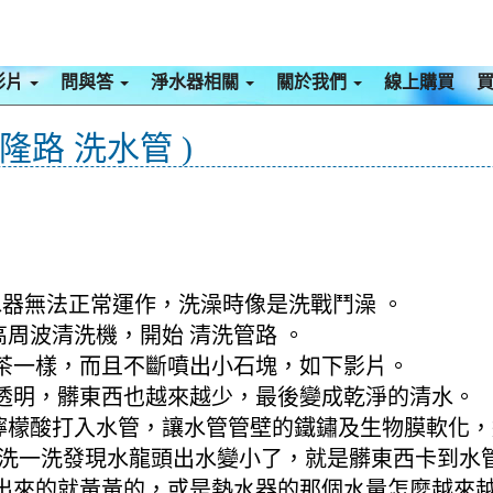
影片
問與答
淨水器相關
關於我們
線上購買
隆路 洗水管 )
水器無法正常運作，洗澡時像是洗戰鬥澡 。
高周波清洗機，開始 清洗管路 。
茶一樣，而且不斷噴出小石塊，如下影片。
透明，髒東西也越來越少，最後變成乾淨的清水。
將檸檬酸打入水管，讓水管管壁的鐵鏽及生物膜軟化
塔洗一洗發現水龍頭出水變小了，就是髒東西卡到水
來的就黃黃的，或是熱水器的那個水量怎麼越來越小