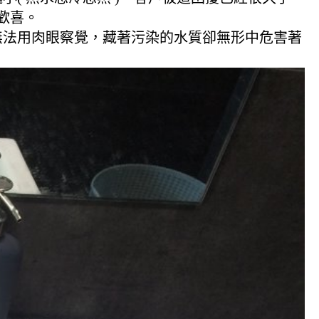
歡喜。
無法用肉眼察覺，藏著污染的水質卻無形中危害著