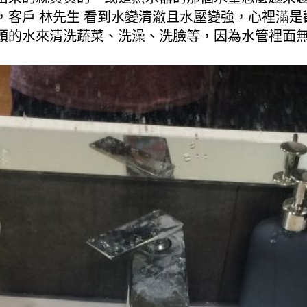
，客戶 林先生 看到水變清澈且水壓變強，心裡滿是
頭的水來清洗蔬菜、洗澡、洗臉等，因為水管裡面