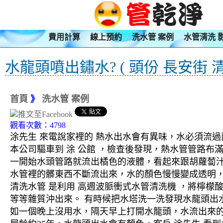
費用計算
線上預約
洗水管 案例
水管清洗 
水龍頭噴出鏽水? ( 頭份 長安街 
首頁
》
洗水管 案例
觀看次數：4798
涂先生 來電說家裡的 熱水出水會有異味，水必須流
本公司驅車到 涂 公館 ，檢查後發現，熱水管管路布
一開始水頭管路就流出橘色的液體，看起來跟胡蘿蔔
水管裡的髒東西不斷流出來，水的顏色慢慢變成透明
清洗水管 是利用 高週波脈衝式水管清洗機 ，將檸
等等雜質沖出來。 有時候把水塔洗一洗發現水龍頭出
如一個晚上沒用水，隔天早上打開水龍頭，水流出來的