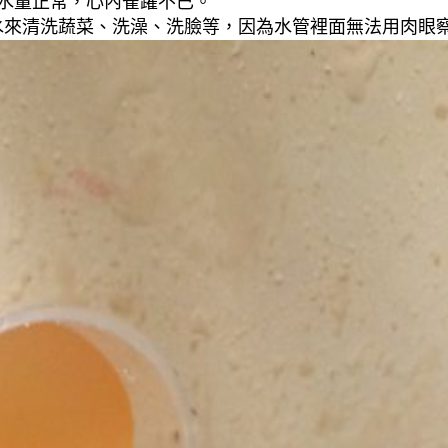
到水量正常，心內雀躍不已。
來清洗蔬菜、洗澡、洗臉等，因為水管裡面無法用肉眼察