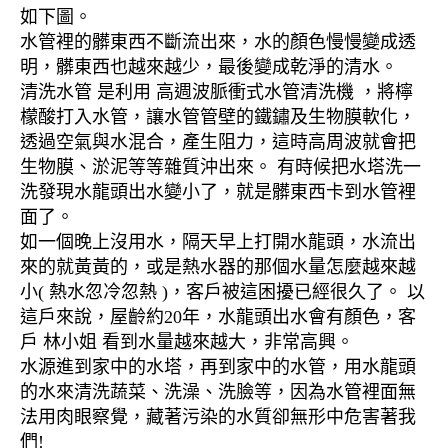
如下圖。
水管裡的髒東西不斷流出來，水的顏色慢慢變成透
明，髒東西也越來越少，最後變成乾淨的清水。
清洗水管 是利用 高週波脈衝式水管清洗機 ，將檸
檬酸打入水管，讓水管管壁的鐵鏽及生物膜軟化，
透過空氣與水混合，產生阻力，這時高周波就會把
生物膜、淤泥等等雜質沖出來。 有時候把水塔洗一
洗發現水龍頭出水變小了，就是髒東西卡到水管裡
面了。
如一個晚上沒用水，隔天早上打開水龍頭，水流出
來的就黃黃的，或是熱水器的那個水量怎麼越來越
小( 熱水忽冷忽熱 )，客戶被這困擾已經很久了。 以
這戶來說，屋齡約20年，水龍頭出水會有顏色，客
戶 林小姐 看到水量越來越大，非常高興。
水源進到家中的水塔，再到家中的水管，用水龍頭
的水來清洗蔬菜、洗澡、洗臉等，因為水管裡面無
法用肉眼察覺，藏著污染的水質卻無形中危害著我
們!