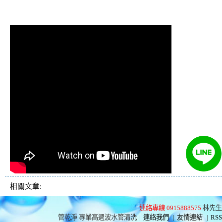
管堵塞 熱水忽冷忽熱
相關文章:
連絡專線 0915888575
林先生
管乾淨 專業高週波水管清洗
|
連絡我們
|
友情連結
|
RSS