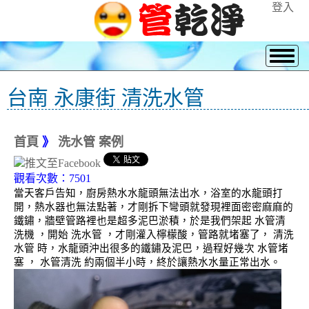
登入
台南 永康街 清洗水管
首頁
》
洗水管 案例
觀看次數：7501
當天客戶告知，廚房熱水水龍頭無法出水，浴室的水龍頭打
開，熱水器也無法點著，才剛拆下彎頭就發現裡面密密麻麻的
鐵鏽，牆壁管路裡也是超多泥巴淤積，於是我們架起 水管清
洗機 ，開始 洗水管 ，才剛灌入檸檬酸，管路就堵塞了， 清洗
水管 時，水龍頭沖出很多的鐵鏽及泥巴，過程好幾次 水管堵
塞 ， 水管清洗 約兩個半小時，終於讓熱水水量正常出水。