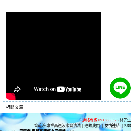
管堵塞 熱水忽冷忽熱
相關文章:
連絡專線 0915888575
林先生
管乾淨 專業高週波水管清洗
|
連絡我們
|
友情連結
|
RSS