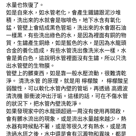
水量也恢復了。
如是自來水，如水管老化，會產生鐵鏽跟泥沙堆
積，洗出來的水就會是咖啡色，地下水含有氧化
錳，管壁上會結成黑色管垢，洗出來的水會跟石油
一樣黑，有些洗出綠色的水，是因為裡面有銅的物
質，生鏽產生銅綠，如是藍色的水，是因為水龍頭
合金的養化造成，有些水管洗出像洗米水一樣，水
會是黃白色，這說明水管裡面沒有生鏽，所以只洗
出水管壁的生物膜。
管壁上的髒東西，如是靠一般水壓流動，很難清乾
淨。 清洗水管 的原理，就是用 檸檬酸 ， 檸檬酸呈
弱酸性，可以軟化水管內壁的管垢，再透過 高週波
清洗機 脈衝波沖出汙垢。這樣的話，可在不傷水管
的狀況下，把水管內壁洗乾淨。
如果發現家中的水龍頭超過一周沒有使用再開啟，
會有髒水流出的現象，或是流出水量越來越少，熱
水器有時候點不著，或是等很久才有熱水，或是清
洗過水塔之後，水中還是會有沉澱物和異味，都是