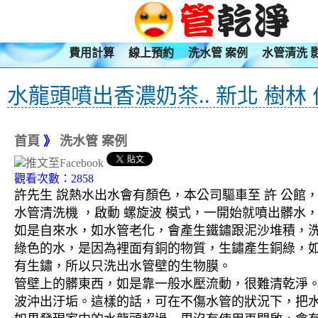
費用計算
線上預約
洗水管 案例
水管清洗 
水龍頭噴出香濃奶茶.. 新北 樹林
首頁
》
洗水管 案例
觀看次數：2858
許先生 說熱水出水會有顏色，本公司驅車至 許 公館，
水管清洗機 ，啟動 螺旋波 模式，一開始就噴出髒
如是自來水，如水管老化，會產生鐵鏽跟泥沙堆積，
綠色的水，是因為裡面有銅的物質，生鏽產生銅綠，
有生鏽，所以只洗出水管壁的生物膜。
管壁上的髒東西，如是靠一般水壓流動，很難清乾淨。 
波沖出汙垢。這樣的話，可在不傷水管的狀況下，把