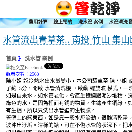
費用計算
線上預約
洗水管 案例
水管清洗 
水管流出青草茶.. 南投 竹山 集
首頁
》
洗水管 案例
觀看次數：2563
陳小姐 說冷熱水出水量變小，本公司驅車至 陳 小姐
了約15分，開啟 水管清洗機 ，啟動 螺旋波 模式
如是自來水，如水管老化，會產生鐵鏽跟泥沙堆積，
綠色的水，是因為裡面有銅的物質，生鏽產生銅綠，
有生鏽，所以只洗出水管壁的生物膜。
管壁上的髒東西，如是靠一般水壓流動，很難清乾淨。 
波沖出汙垢。這樣的話，可在不傷水管的狀況下，把