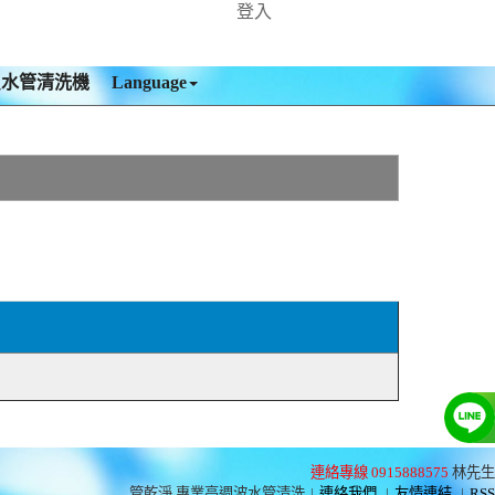
登入
買水管清洗機
Language
連絡專線 0915888575
林先生
管乾淨 專業高週波水管清洗
|
連絡我們
|
友情連結
|
RSS