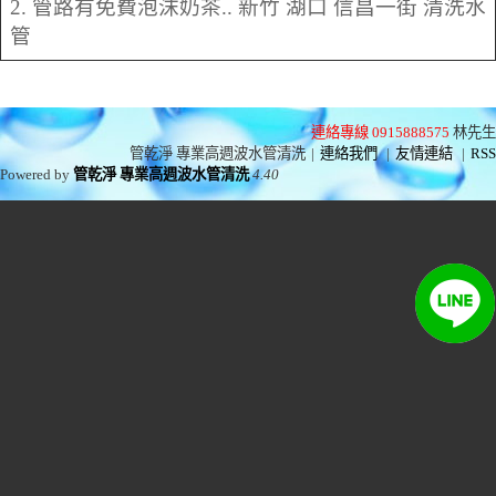
2. 管路有免費泡沫奶茶.. 新竹 湖口 信昌一街 清洗水
管
連絡專線 0915888575
林先生
管乾淨 專業高週波水管清洗
|
連絡我們
|
友情連結
|
RSS
Powered by
管乾淨 專業高週波水管清洗
4.40