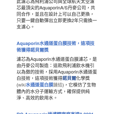
此濾芯為飛利浦公司與全球航天太空濾
芯最頂尖的AquaporinA/S丹麥公司，共
同合作，並且在設計上可以自己更換，
只要一鍵自動彈出立即更換2年只需換一
支濾心。
Aquaporin
水通道蛋白膜技術，這項技
術獲得諾貝爾獎
濾芯為Aquaporin水通道蛋白膜濾芯，是
由丹麥公司製造：這款飛利浦飲水機引
以為傲的技術，採用Aquaporin水通道蛋
白技術，這項技術獲得
化學獎
諾貝爾
(
wiki
鏈結
)，它模仿了生物
水通道蛋白膜
體內的水分子運輸方式，確保提供純
淨、高效的飲用水。