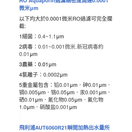
RO Aquaporin
過濾精密度高達
0.0001
微米
μm
以下均大於0.0001微米RO過濾可完全攔
截:
1細菌
：
0.4~1.1
μm
2病毒
：
0.01~0.001
微米.新冠病毒約
0.01
μm
3
農藥
：
0.01
μm
4氯離子
：
0.0002
μ
m
5重金屬包含
：铅
0.01
μ
m
．
砷
0.01
μ
m
．
镉
0.005
μ
m
．
铬
0.05
μ
m
．
汞
0.001
μ
m
．
硒
0.01
μ
m
．
氰化物
0.05
μ
m
．
氟化物
1.0
μ
m
．
硝酸盐
0.001
μ
m
飛利浦AUT6060R21瞬間加熱出水量所